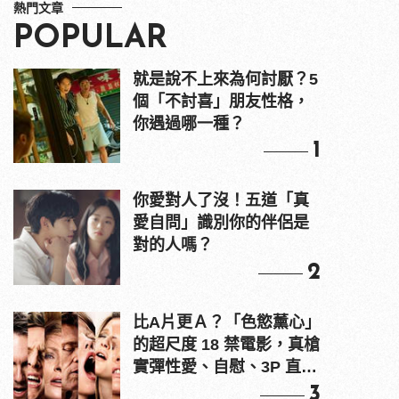
熱門文章
POPULAR
就是說不上來為何討厭？5
個「不討喜」朋友性格，
你遇過哪一種？
1
你愛對人了沒！五道「真
愛自問」識別你的伴侶是
對的人嗎？
2
比A片更Ａ？「色慾薰心」
的超尺度 18 禁電影，真槍
實彈性愛、自慰、3P 直接
上！
3