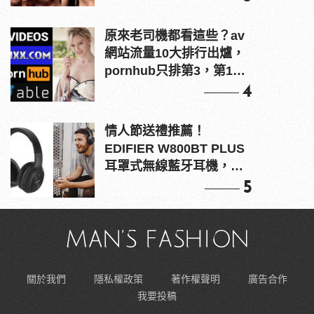
原來老司機都看這些？av
網站流量10大排行出爐，
pornhub只排第3，第1名
竟是他？
4
情人節送禮推薦！
EDIFIER W800BT PLUS
耳罩式無線藍牙耳機，在
耳邊傾訴甜言蜜語
5
關於我們
隱私權政策
著作權聲明
廣告合作
我要投稿