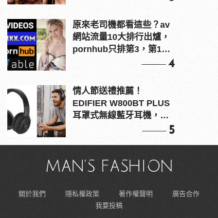
原來老司機都看這些？av
網站流量10大排行出爐，
pornhub只排第3，第1名
竟是他？
4
情人節送禮推薦！
EDIFIER W800BT PLUS
耳罩式無線藍牙耳機，在
耳邊傾訴甜言蜜語
5
關於我們
隱私權政策
著作權聲明
廣告合作
我要投稿