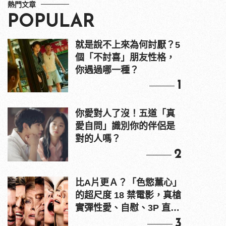
熱門文章
POPULAR
就是說不上來為何討厭？5
個「不討喜」朋友性格，
你遇過哪一種？
1
你愛對人了沒！五道「真
愛自問」識別你的伴侶是
對的人嗎？
2
比A片更Ａ？「色慾薰心」
的超尺度 18 禁電影，真槍
實彈性愛、自慰、3P 直接
上！
3