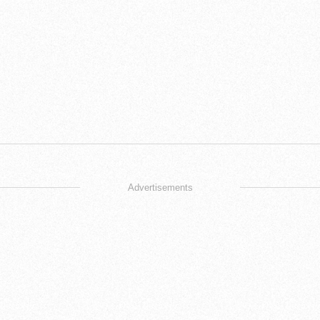
Advertisements