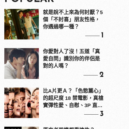
就是說不上來為何討厭？5
個「不討喜」朋友性格，
你遇過哪一種？
1
你愛對人了沒！五道「真
愛自問」識別你的伴侶是
對的人嗎？
2
比A片更Ａ？「色慾薰心」
的超尺度 18 禁電影，真槍
實彈性愛、自慰、3P 直接
上！
3