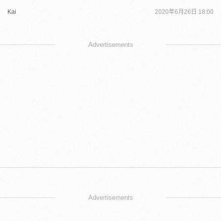
Kai
2020年6月26日 18:00
Advertisements
Advertisements