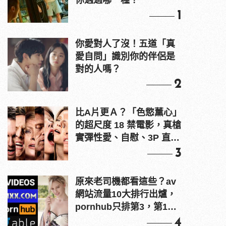
你遇過哪一種？
1
你愛對人了沒！五道「真
愛自問」識別你的伴侶是
對的人嗎？
2
比A片更Ａ？「色慾薰心」
的超尺度 18 禁電影，真槍
實彈性愛、自慰、3P 直接
上！
3
原來老司機都看這些？av
網站流量10大排行出爐，
pornhub只排第3，第1名
竟是他？
4