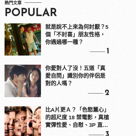
熱門文章
POPULAR
就是說不上來為何討厭？5
個「不討喜」朋友性格，
你遇過哪一種？
1
你愛對人了沒！五道「真
愛自問」識別你的伴侶是
對的人嗎？
2
比A片更Ａ？「色慾薰心」
的超尺度 18 禁電影，真槍
實彈性愛、自慰、3P 直接
上！
3