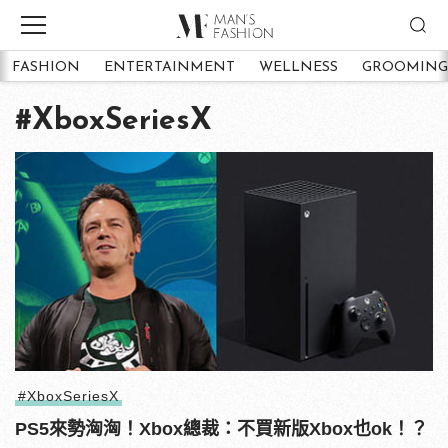
FASHION
ENTERTAINMENT
WELLNESS
GROOMING
#XboxSeriesX
#XboxSeriesX
PS5來勢洶洶！Xbox總裁：不買新版Xbox也ok！？