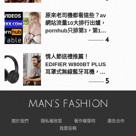
原來老司機都看這些？av
網站流量10大排行出爐，
pornhub只排第3，第1名
竟是他？
4
情人節送禮推薦！
EDIFIER W800BT PLUS
耳罩式無線藍牙耳機，在
耳邊傾訴甜言蜜語
5
關於我們
隱私權政策
著作權聲明
廣告合作
我要投稿