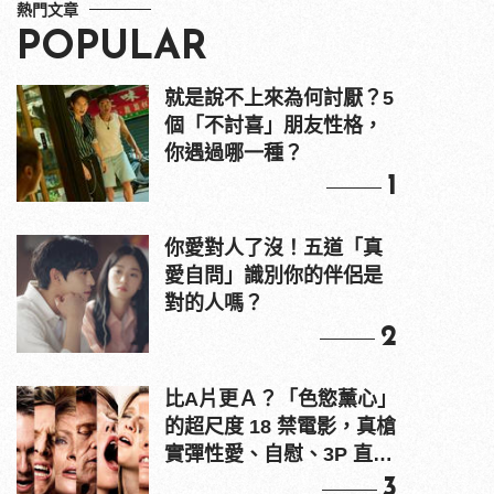
熱門文章
POPULAR
就是說不上來為何討厭？5
個「不討喜」朋友性格，
你遇過哪一種？
1
你愛對人了沒！五道「真
愛自問」識別你的伴侶是
對的人嗎？
2
比A片更Ａ？「色慾薰心」
的超尺度 18 禁電影，真槍
實彈性愛、自慰、3P 直接
上！
3