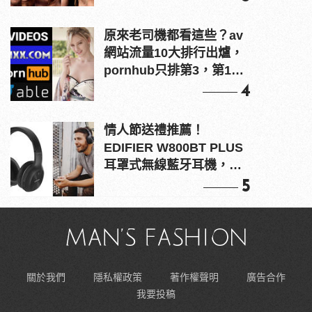
原來老司機都看這些？av
網站流量10大排行出爐，
pornhub只排第3，第1名
竟是他？
4
情人節送禮推薦！
EDIFIER W800BT PLUS
耳罩式無線藍牙耳機，在
耳邊傾訴甜言蜜語
5
關於我們
隱私權政策
著作權聲明
廣告合作
我要投稿