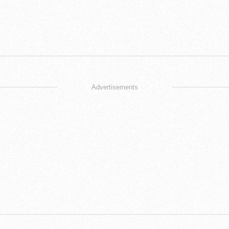
Advertisements