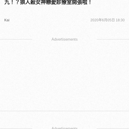
九！？狼人殺女神戀愛診療室開張啦！
Kai
2020年6月05日 18:30
Advertisements
Advertisements