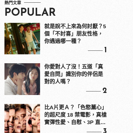
熱門文章
POPULAR
就是說不上來為何討厭？5
個「不討喜」朋友性格，
你遇過哪一種？
1
你愛對人了沒！五道「真
愛自問」識別你的伴侶是
對的人嗎？
2
比A片更Ａ？「色慾薰心」
的超尺度 18 禁電影，真槍
實彈性愛、自慰、3P 直接
上！
3