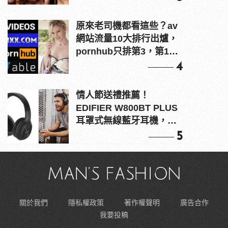
原來老司機都看這些？av
網站流量10大排行出爐，
pornhub只排第3，第1名
竟是他？
4
情人節送禮推薦！
EDIFIER W800BT PLUS
耳罩式無線藍牙耳機，在
耳邊傾訴甜言蜜語
5
關於我們
隱私權政策
著作權聲明
廣告合作
我要投稿