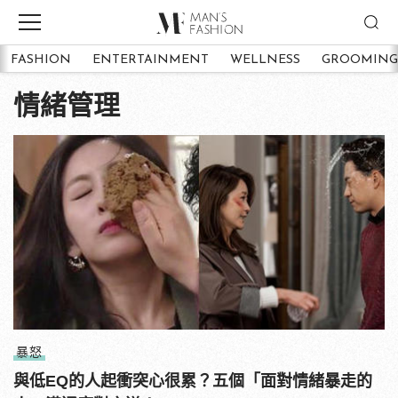
FASHION
ENTERTAINMENT
WELLNESS
GROOMING
情緒管理
暴怒
與低EQ的人起衝突心很累？五個「面對情緒暴走的