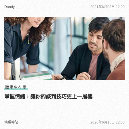
Dandy
2021年6月03日 12:00
職場生存學
掌握情緒，讓你的談判技巧更上一層樓
精選轉貼
2020年6月15日 12:00