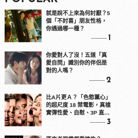
就是說不上來為何討厭？5
個「不討喜」朋友性格，
你遇過哪一種？
1
你愛對人了沒！五道「真
愛自問」識別你的伴侶是
對的人嗎？
2
比A片更Ａ？「色慾薰心」
的超尺度 18 禁電影，真槍
實彈性愛、自慰、3P 直接
上！
3