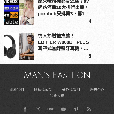
原來老司機都看這些？av
網站流量10大排行出爐，
pornhub只排第3，第1名
竟是他？
4
情人節送禮推薦！
EDIFIER W800BT PLUS
耳罩式無線藍牙耳機，在
耳邊傾訴甜言蜜語
5
關於我們
隱私權政策
著作權聲明
廣告合作
我要投稿