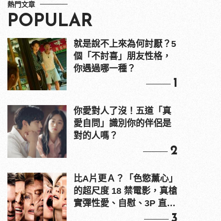
熱門文章
POPULAR
就是說不上來為何討厭？5
個「不討喜」朋友性格，
你遇過哪一種？
1
你愛對人了沒！五道「真
愛自問」識別你的伴侶是
對的人嗎？
2
比A片更Ａ？「色慾薰心」
的超尺度 18 禁電影，真槍
實彈性愛、自慰、3P 直接
上！
3