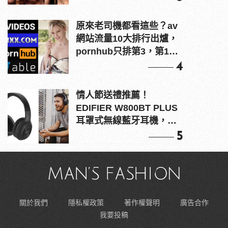
原來老司機都看這些？av
網站流量10大排行出爐，
pornhub只排第3，第1名
竟是他？
4
情人節送禮推薦！
EDIFIER W800BT PLUS
耳罩式無線藍牙耳機，在
耳邊傾訴甜言蜜語
5
關於我們
隱私權政策
著作權聲明
廣告合作
我要投稿