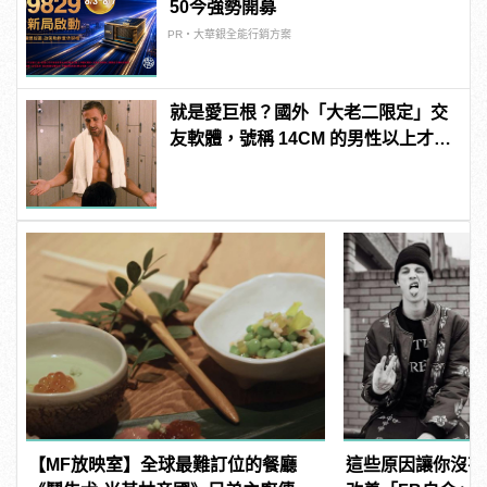
50今強勢開募
PR・大華銀全能行銷方案
就是愛巨根？國外「大老二限定」交
友軟體，號稱 14CM 的男性以上才給
過？
【MF放映室】全球最難訂位的餐廳
這些原因讓你沒有