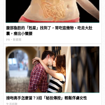
腹部脂肪的「剋星」找到了，常吃這幾物，吃走大肚
囊，瘦出小蠻腰
PR・新素簡
接吻高手怎麼當？3招「秘技傳授」輕鬆俘虜女性
生活話題