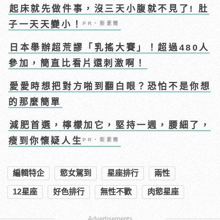
起床就先做件事，沒三天小腹就不見了! 肚
子一天天變小！
PR・新素簡
日本舉辦超荒謬「乳搖大賽」！超過480人
參加，簡直比看片還刺激啊！
愛愛時想把對方啪到翻白眼？恐怕不是你想
的那麼簡單
減肥首選，檸檬加它，堅持一週，腰細了，
瘦到你懷疑人生
PR・新素簡
編輯特企
慾女駕到
星座排行
兩性
12星座
好色排行
無性不歡
肉慾星座
Advertisements