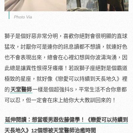
Photo Via
獅子是個好惡非常分明，喜歡你絕對會很明顯的直球
猛攻，討厭你可是連你的訊息讀都不想讀，就連好色
也不會表現出來，總會在心裡幻想與你波濤洶湧，因
此總是讓異性恨得牙癢癢！若說獅子座絕對是個霸道
極致的星座，就好像《戀愛可以持續到天長地久》裡
的
天堂醫師
一樣是個超強抖S，平常生活不合你意都
可以忍，但一定會在床上給你大大教訓回來的！
延伸閱讀：想當暖男跟佐藤健學！《戀愛可以持續到
天長地久》12個想被天堂醫師治癒時間