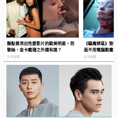
盤點曾流出性愛影片的歐美明星，芭
《驅魔禁區》致敬
黎絲、金卡戴珊之外還有誰？
面不用電腦動畫！ | 
變型男
生活話題
生活話題