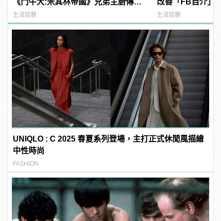
《鬥牛犬:米其林帝國》兄弟主廚傳奇
改善「FB自介」
揭秘
生活話題
生活話題
UNIQLO : C 2025 春夏系列登場，主打正式休閒風描繪
中性時尚
FASHION