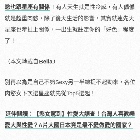
慾也跟星座有關係
！有人天生就是性冷感，有人偏偏
就是超重肉慾，除了後天生活的影響，其實就連先天
星座也牽扯上關係，一出生就註定你的「好色」程度
了！
（本文轉載自
Bella
）
別再以為是自己不夠Sexy另一半總提不起勁來，各位
肉慾女下次選星座就先從Top5選起！
延伸閱讀：【慾女駕到】性愛大調查！台灣人喜歡戀
愛大與性愛？A片大國日本竟是最不愛做愛的國家？