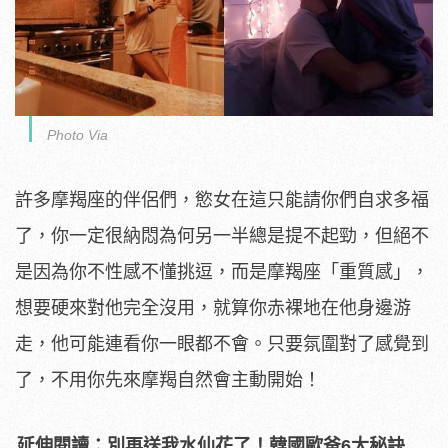
Photo Via
許多摩羯座的伴侶們，慾女在這只能請你們自求多福
了，你一定很納悶為何另一半總是提不起勁，但絕不
是因為你不性感不懂挑逗，而是摩羯座「重質感」，
想要硬來對他完全沒用，就算你赤裸地在他身邊游
走，他可能連看你一眼都不會。只要氛圍對了感覺到
了，不用你先來摩羯自然會主動開始！
延伸閱讀：別再送我水仙花了！韓國歐爸6大秘訣