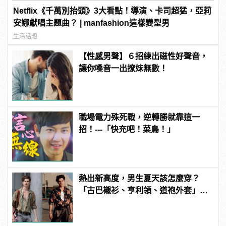
Netflix《千萬別抬頭》3大看點！導演、卡司超猛，亞莉
安娜獻唱主題曲？ | manfashion這樣變型男
生活話題
【性感男聲】６招練出磁性好聲音，
讓你嗓音一出撩妹無數！
職場電力殊死戰，逆轉勝就靠這一
招！---「快充吧！菜鳥！」
熱出新高度，男生夏天該怎麼穿？
「古巴襯衫、亨利領、道袍外套」3
款精選上著是最佳解答！