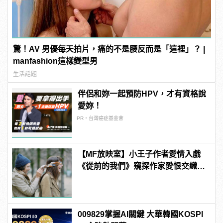
驚！AV 男優每天拍片，痛的不是腰反而是「這裡」？ |
manfashion這樣變型男
生活話題
伴侶和妳一起預防HPV，才有資格說
愛妳！
PR・台灣癌症基金會
【MF放映室】小王子作者愛情入戲
《從前的我們》窺探作家愛恨交織的
感情世界
009829掌握AI關鍵 大華韓國KOSPI