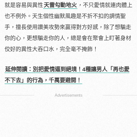
就是容易與異性
天雷勾動地火
，不只愛情就連肉體上
也不例外。天生個性幽默風趣是不折不扣的調情聖
手，擅長使用讚美攻勢來贏得對方好感，除了想騙走
你的心，更想騙走你的人，總是會在聚會上盯著身材
佼好的異性大吞口水，完全毫不掩飾！
延伸閱讀：別把愛情逼到絕境！4種讓男人「再也愛
不下去」的行為，千萬要避開！
Advertisements