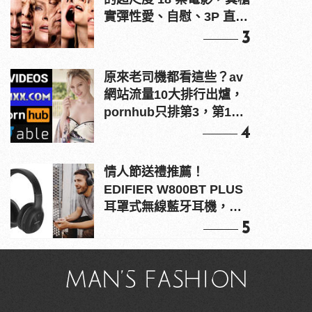
實彈性愛、自慰、3P 直接
上！
3
原來老司機都看這些？av
網站流量10大排行出爐，
pornhub只排第3，第1名
竟是他？
4
情人節送禮推薦！
EDIFIER W800BT PLUS
耳罩式無線藍牙耳機，在
耳邊傾訴甜言蜜語
5