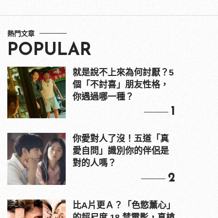
熱門文章
POPULAR
就是說不上來為何討厭？5
個「不討喜」朋友性格，
你遇過哪一種？
1
你愛對人了沒！五道「真
愛自問」識別你的伴侶是
對的人嗎？
2
比A片更Ａ？「色慾薰心」
的超尺度 18 禁電影，真槍