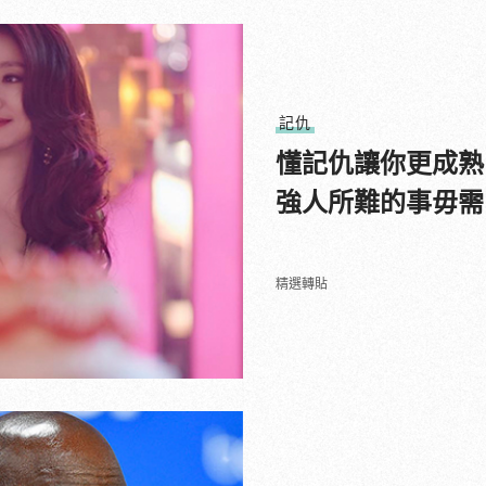
記仇
懂記仇讓你更成熟
強人所難的事毋需
精選轉貼