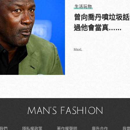
生活玩物
曾向喬丹噴垃圾話
過他會當真…...
MaxL
我們
隱私權政策
著作權聲明
廣告合作
我