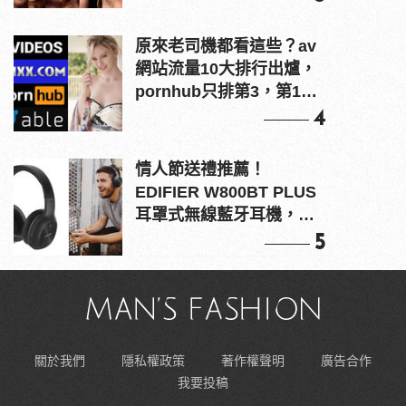
原來老司機都看這些？av
網站流量10大排行出爐，
pornhub只排第3，第1名
竟是他？
4
情人節送禮推薦！
EDIFIER W800BT PLUS
耳罩式無線藍牙耳機，在
耳邊傾訴甜言蜜語
5
關於我們
隱私權政策
著作權聲明
廣告合作
我要投稿