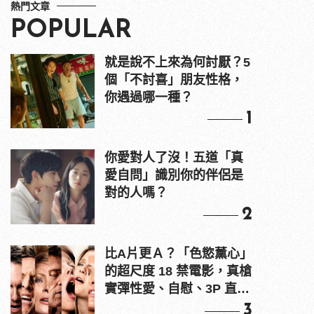
熱門文章
POPULAR
就是說不上來為何討厭？5
個「不討喜」朋友性格，
你遇過哪一種？
1
你愛對人了沒！五道「真
愛自問」識別你的伴侶是
對的人嗎？
2
比A片更Ａ？「色慾薰心」
的超尺度 18 禁電影，真槍
實彈性愛、自慰、3P 直接
上！
3