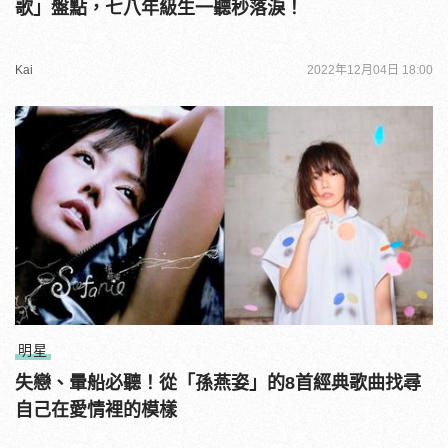
歌」盤點，七八年級生一聽秒落淚！
Kai
2022年12月04日 18:00
明星
失戀、暈船必聽！從「孫燕姿」的8首經典歌曲找尋
自己在愛情裡的模樣