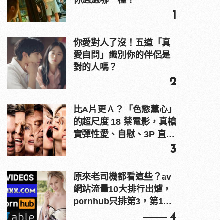
你遇過哪一種？
1
你愛對人了沒！五道「真
愛自問」識別你的伴侶是
對的人嗎？
2
比A片更Ａ？「色慾薰心」
的超尺度 18 禁電影，真槍
實彈性愛、自慰、3P 直接
上！
3
原來老司機都看這些？av
網站流量10大排行出爐，
pornhub只排第3，第1名
竟是他？
4