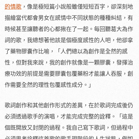
的情歌
，像是極短篇小說般雖僅短短百字，卻深刻地
描繪當代都會男女在感情中不同狀態的種種糾結，有
時候甚至讓聽者的心都揪在了一起。每回聽葛大為作
詞的歌，我總想著他該是個極度感性的人吧，他卻拿
了藥物膠囊作比喻，「人們總以為創作是全然的感
性，但對我來說，我的創作就像是一顆膠囊，發揮治
療功效的前提是需要膠囊包覆藥粉才能讓人吞服，創
作需要全然的理性包覆感性成分。」
歌詞創作和其他創作形式的差異，在於歌詞完成後仍
必須透過歌手的演唱，才能完成完整的詮釋。「這是
個既開放又封閉的過程。我自己寫下歌詞，但過程中
必須思考詮釋這首歌的歌手現階段的人生狀態，例如