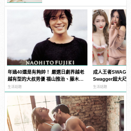
年過40還是有夠帥！ 嚴選日劇界越老
成人王者SWAG
越有型的大叔男優 福山雅治、藤木直
Swagger超大
人從那些年帥到這些年！
紅海鮮通通有，親
生活話題
生活話題
結！ | manfash