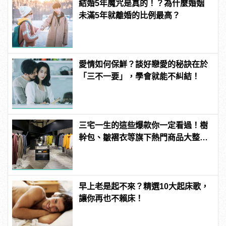
結婚5年魔咒是真的！？為什麼婚姻
未滿5年就離婚的比例最高？
愛情如何保鮮？談好戀愛的秘訣在於
「三不一要」，學會就能不糾結！
三宅一生的這些爆款你一定看過！樹
幹包、皺褶衣等旗下熱門商品大整
理！ | manfashion這樣變型男
早上老是起不來？精選10大起床歌，
讓你再也不賴床！