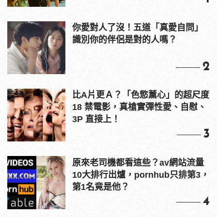
你愛對人了沒！五道「真愛自問」
識別你的伴侶是對的人嗎？
2
比A片更Ａ？「色慾薰心」的超尺度
18 禁電影，真槍實彈性愛、自慰、
3P 直接上！
3
原來老司機都看這些？av網站流量
10大排行出爐，pornhub只排第3，
第1名竟是他？
4