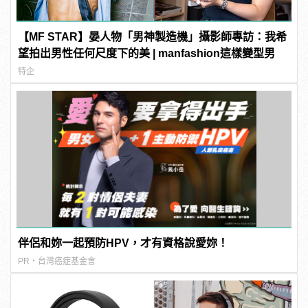
【MF STAR】晏人物「男神製造機」攝影師專訪：我希
望拍出男性任何尺度下的美 | manfashion這樣變型男
特企
伴侶和妳一起預防HPV，才有資格說愛妳！
PR・台灣癌症基金會