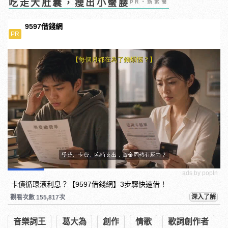
吃走大肚囊，瘦出小蠻腰
PR・新素簡
9597借錢網
PR
ads by popIn
卡債循環滾利息？【9597借錢網】3步驟快速借！
深入了解
觀看次數 155,817次
音樂詞王
葛大為
創作
情歌
歌詞創作者