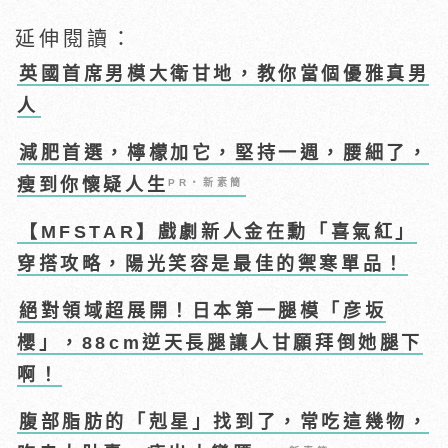
延伸閱讀：
英國首席男模大衛甘地，教你當個優雅真男
人
減肥首選，檸檬加它，堅持一週，腰細了，
瘦到你懷疑人生
PR・新素簡
【MFSTAR】戲劇新人金在勳「喜氣紅」
穿搭攻略，陽光笑容是最佳的禦寒單品！
絕對領域超展開！日本第一腿模「彦坂
櫻」，88cm逆天長腿讓人甘願拜倒她腿下
啊！
腹部脂肪的「剋星」找到了，常吃這幾物，