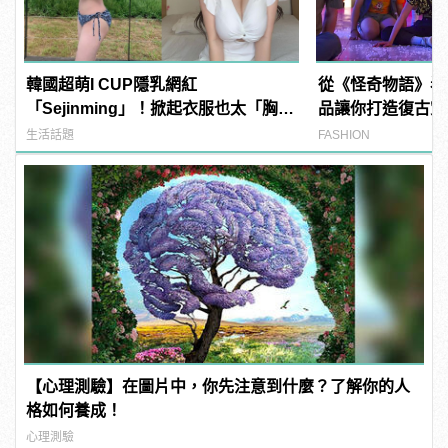
韓國超萌I CUP隱乳網紅
從《怪奇物語》看
「Sejinming」！掀起衣服也太「胸」
品讓你打造復古穿
了吧！ | manfashion這樣變型男
生活話題
FASHION
【心理測驗】在圖片中，你先注意到什麼？了解你的人
格如何養成！
心理測驗