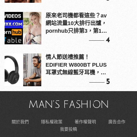
原來老司機都看這些？av
網站流量10大排行出爐，
pornhub只排第3，第1名
竟是他？
4
情人節送禮推薦！
EDIFIER W800BT PLUS
耳罩式無線藍牙耳機，在
耳邊傾訴甜言蜜語
5
關於我們
隱私權政策
著作權聲明
廣告合作
我要投稿