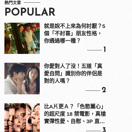
熱門文章
POPULAR
就是說不上來為何討厭？5
個「不討喜」朋友性格，
你遇過哪一種？
1
你愛對人了沒！五道「真
愛自問」識別你的伴侶是
對的人嗎？
2
比A片更Ａ？「色慾薰心」
的超尺度 18 禁電影，真槍
實彈性愛、自慰、3P 直接
上！
3