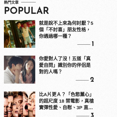
熱門文章
POPULAR
就是說不上來為何討厭？5
個「不討喜」朋友性格，
你遇過哪一種？
1
你愛對人了沒！五道「真
愛自問」識別你的伴侶是
對的人嗎？
2
比A片更Ａ？「色慾薰心」
的超尺度 18 禁電影，真槍
實彈性愛、自慰、3P 直接
上！
3