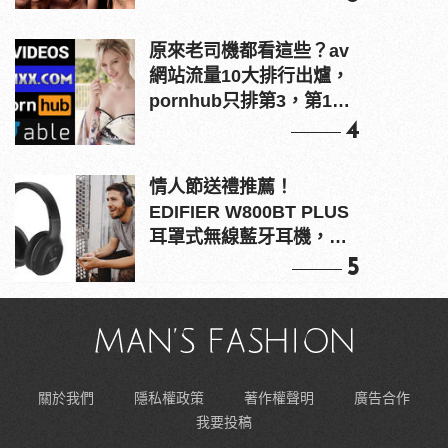
原來老司機都看這些？av
網站流量10大排行出爐，
pornhub只排第3，第1名
竟是他？
4
情人節送禮推薦！
EDIFIER W800BT PLUS
耳罩式無線藍牙耳機，在
耳邊傾訴甜言蜜語
5
關於我們
隱私權政策
著作權聲明
廣告合作
我要投稿