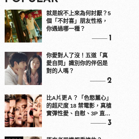
就是說不上來為何討厭？5
個「不討喜」朋友性格，
你遇過哪一種？
1
你愛對人了沒！五道「真
愛自問」識別你的伴侶是
對的人嗎？
2
比A片更Ａ？「色慾薰心」
的超尺度 18 禁電影，真槍
實彈性愛、自慰、3P 直接
上！
3