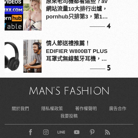
原來老司機都看這些？av
網站流量10大排行出爐，
pornhub只排第3，第1名
竟是他？
4
情人節送禮推薦！
EDIFIER W800BT PLUS
耳罩式無線藍牙耳機，在
耳邊傾訴甜言蜜語
5
關於我們
隱私權政策
著作權聲明
廣告合作
我要投稿