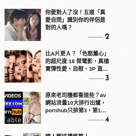
你愛對人了沒！五道「真
愛自問」識別你的伴侶是
對的人嗎？
2
比A片更Ａ？「色慾薰心」
的超尺度 18 禁電影，真槍
實彈性愛、自慰、3P 直接
上！
3
原來老司機都看這些？av
網站流量10大排行出爐，
pornhub只排第3，第1名
竟是他？
4