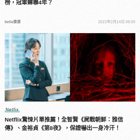
榜，冠軍蟬聯4年？
bella儂儂
2022年2月14日 09:00
Netfix
Netflix驚悚片單推薦！全智賢《屍戰朝鮮：雅信
傳》、金裕貞《第8夜》，保證嚇出一身冷汗！