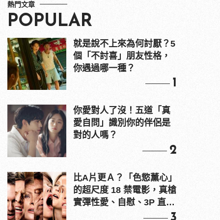
熱門文章
POPULAR
就是說不上來為何討厭？5
個「不討喜」朋友性格，
你遇過哪一種？
1
你愛對人了沒！五道「真
愛自問」識別你的伴侶是
對的人嗎？
2
比A片更Ａ？「色慾薰心」
的超尺度 18 禁電影，真槍
實彈性愛、自慰、3P 直接
上！
3