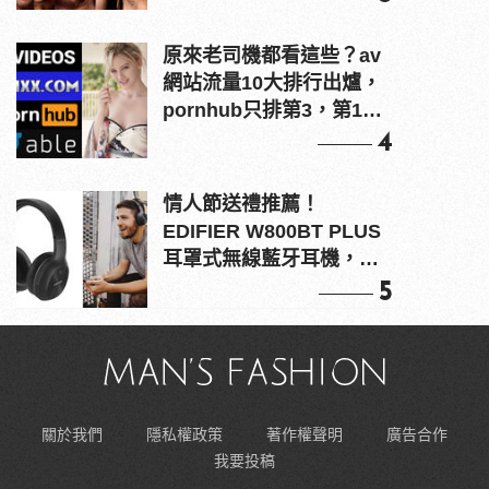
原來老司機都看這些？av
網站流量10大排行出爐，
pornhub只排第3，第1名
竟是他？
4
情人節送禮推薦！
EDIFIER W800BT PLUS
耳罩式無線藍牙耳機，在
耳邊傾訴甜言蜜語
5
關於我們
隱私權政策
著作權聲明
廣告合作
我要投稿