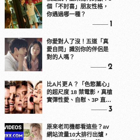
個「不討喜」朋友性格，
你遇過哪一種？
1
你愛對人了沒！五道「真
愛自問」識別你的伴侶是
對的人嗎？
2
比A片更Ａ？「色慾薰心」
的超尺度 18 禁電影，真槍
實彈性愛、自慰、3P 直接
上！
3
原來老司機都看這些？av
網站流量10大排行出爐，