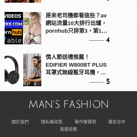
原來老司機都看這些？av
網站流量10大排行出爐，
pornhub只排第3，第1名
竟是他？
4
情人節送禮推薦！
EDIFIER W800BT PLUS
耳罩式無線藍牙耳機，在
耳邊傾訴甜言蜜語
5
關於我們
隱私權政策
著作權聲明
廣告合作
我要投稿