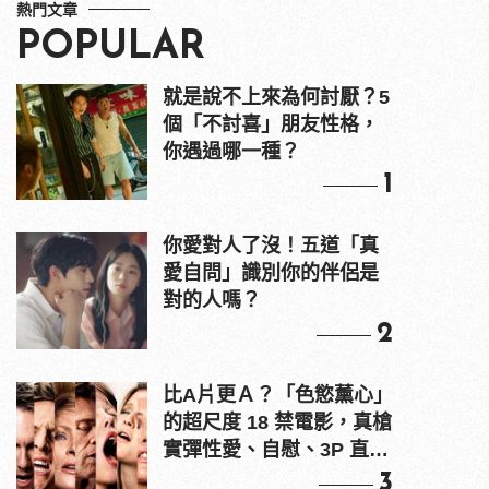
熱門文章
POPULAR
就是說不上來為何討厭？5
個「不討喜」朋友性格，
你遇過哪一種？
1
你愛對人了沒！五道「真
愛自問」識別你的伴侶是
對的人嗎？
2
比A片更Ａ？「色慾薰心」
的超尺度 18 禁電影，真槍
實彈性愛、自慰、3P 直接
上！
3