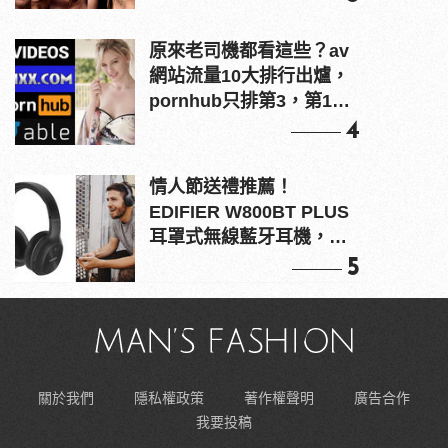
原來老司機都看這些？av
網站流量10大排行出爐，
pornhub只排第3，第1名
竟是他？
4
情人節送禮推薦！
EDIFIER W800BT PLUS
耳罩式無線藍牙耳機，在
耳邊傾訴甜言蜜語
5
關於我們
隱私權政策
著作權聲明
廣告合作
我要投稿