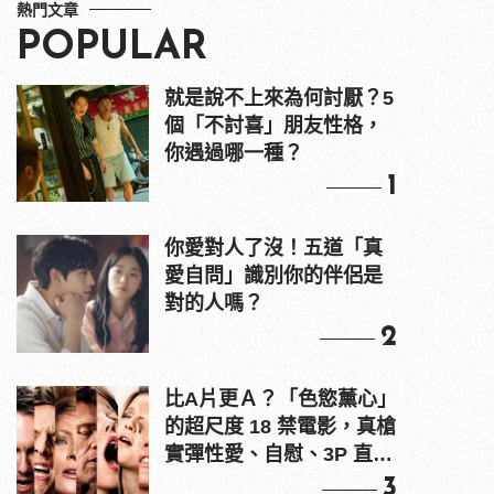
熱門文章
POPULAR
就是說不上來為何討厭？5
個「不討喜」朋友性格，
你遇過哪一種？
1
你愛對人了沒！五道「真
愛自問」識別你的伴侶是
對的人嗎？
2
比A片更Ａ？「色慾薰心」
的超尺度 18 禁電影，真槍
實彈性愛、自慰、3P 直接
上！
3