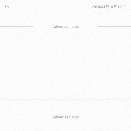
Kai
2020年1月18日 12:00
Advertisements
Advertisements