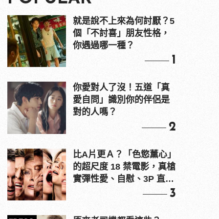
就是說不上來為何討厭？5
個「不討喜」朋友性格，
你遇過哪一種？
1
你愛對人了沒！五道「真
愛自問」識別你的伴侶是
對的人嗎？
2
比A片更Ａ？「色慾薰心」
的超尺度 18 禁電影，真槍
實彈性愛、自慰、3P 直接
上！
3