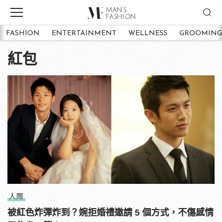
FASHION
ENTERTAINMENT
WELLNESS
GROOMING
紅包
人際
被紅色炸彈炸到？婉拒婚禮邀請 5 個方式，不傷感情