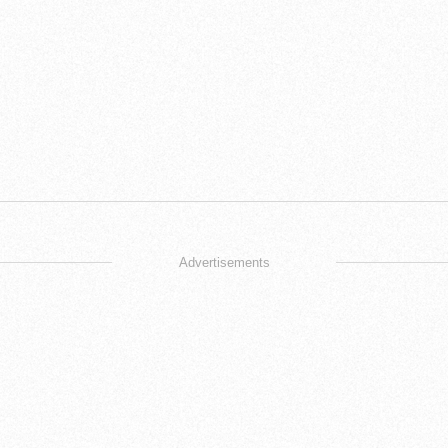
Advertisements