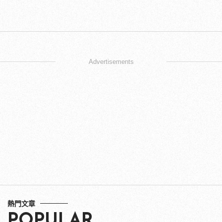
Advertisements
熱門文章
POPULAR