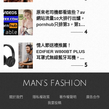
原來老司機都看這些？av
網站流量10大排行出爐，
pornhub只排第3，第1名
竟是他？
4
情人節送禮推薦！
EDIFIER W800BT PLUS
耳罩式無線藍牙耳機，在
耳邊傾訴甜言蜜語
5
關於我們
隱私權政策
著作權聲明
廣告合作
我要投稿