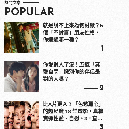
熱門文章
POPULAR
就是說不上來為何討厭？5
個「不討喜」朋友性格，
你遇過哪一種？
1
你愛對人了沒！五道「真
愛自問」識別你的伴侶是
對的人嗎？
2
比A片更Ａ？「色慾薰心」
的超尺度 18 禁電影，真槍
實彈性愛、自慰、3P 直接
上！
3