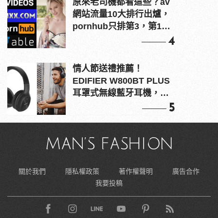
原來老司機都看這些？av
網站流量10大排行出爐，
pornhub只排第3，第1名
竟是他？
4
情人節送禮推薦！
EDIFIER W800BT PLUS
耳罩式無線藍牙耳機，在
耳邊傾訴甜言蜜語
5
關於我們
隱私權政策
著作權聲明
廣告合作
我要投稿