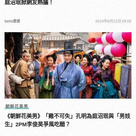
庭沼珉掀網友熱議！
bella儂儂
2024年8月10日 09:00
朝鮮花美男
《朝鮮花美男》「雞不可失」孔明為庭沼珉與「男妓
生」2PM李俊昊爭風吃醋？