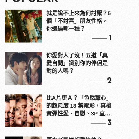
就是說不上來為何討厭？5
個「不討喜」朋友性格，
你遇過哪一種？
1
你愛對人了沒！五道「真
愛自問」識別你的伴侶是
對的人嗎？
2
比A片更Ａ？「色慾薰心」
的超尺度 18 禁電影，真槍
實彈性愛、自慰、3P 直接
上！
3