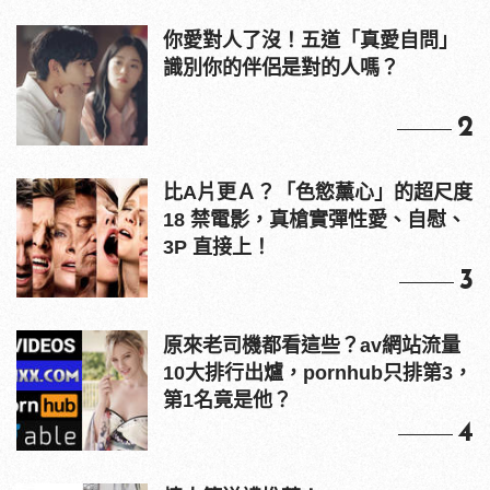
你愛對人了沒！五道「真愛自問」
識別你的伴侶是對的人嗎？
2
比A片更Ａ？「色慾薰心」的超尺度
18 禁電影，真槍實彈性愛、自慰、
3P 直接上！
3
原來老司機都看這些？av網站流量
10大排行出爐，pornhub只排第3，
第1名竟是他？
4