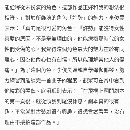
能詮釋從未扮演的角色，這部作品正好和我的想法很
相符。
」對於所飾演的角色「許勢」的魅力，李俊昊
表示：「
真的是很可愛的角色，『許勢』能獲得女性
喜愛的原因，
不是毫無理由的，他能療癒那時代的女
性們受傷的心。
我覺得這個角色最大的魅力在於有同
理心，因為他內心也有創傷，
所以能理解其他人的傷
痛。」為了這個角色，
李俊昊還親自學彈伽倻琴，努
力練習到能談完一首曲子的程度，
觀眾可在片中看到
他精彩的琴藝。庭沼珉則表示：「
在飛機上翻開劇本
的第一頁後，就從頭讀到尾沒休息。
劇本真的很有
趣，平常就對古裝劇很有興趣，很想嘗試看看，
沒有
理由不接拍這部作品。」