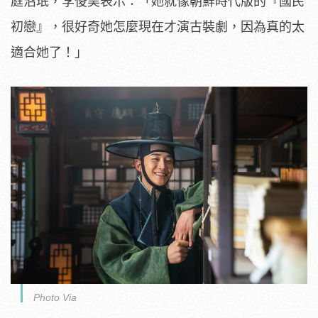
庭沼珉，
李俊昊表示：「她就像朝鮮時代版的『國民
初戀』，
很好奇她怎麼現在才演古裝劇，因為真的太
適合她了！」
Photo Via