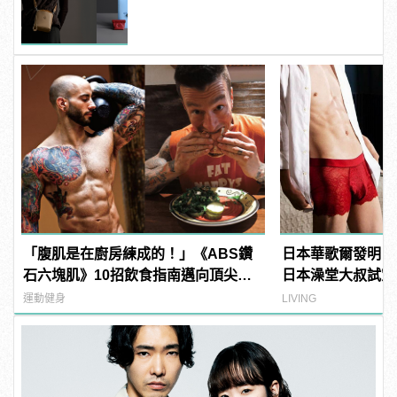
款好看又實用！
「腹肌是在廚房練成的！」《ABS鑽
日本華歌爾發明「
石六塊肌》10招飲食指南邁向頂尖腹
日本澡堂大叔試穿
肌！
氣！」
運動健身
LIVING