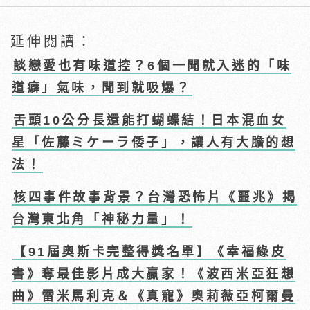
延伸閱讀：
談戀愛也有味道控？6個一聞就入迷的「味
道癖」氣味，聞到就吸爆？
舌頭10公分長還能打蝴蝶結！日本混血女
星「佐藤ミケーラ倭子」，讓人有大膽的想
法！
核四事件故事背景？台灣恐怖片《噩兆》揭
台灣東北角「神秘力量」！
【91屆奧斯卡完整得獎名單】《幸福綠皮
書》奪最佳影片成大贏家！《波西米亞狂想
曲》雷米馬利克＆《真寵》奧莉薇亞柯爾曼