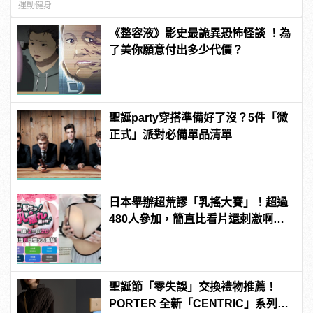
運動健身
《整容液》影史最詭異恐怖怪談 ！為
了美你願意付出多少代價？
聖誕party穿搭準備好了沒？5件「微
正式」派對必備單品清單
日本舉辦超荒謬「乳搖大賽」！超過
480人參加，簡直比看片還刺激啊！ |
manfashion這樣變型男
聖誕節「零失誤」交換禮物推薦！
PORTER 全新「CENTRIC」系列包