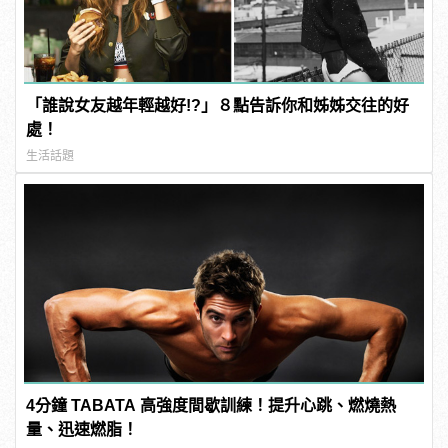
「誰說女友越年輕越好!?」８點告訴你和姊姊交往的好
處！
生活話題
4分鐘 TABATA 高強度間歇訓練！提升心跳、燃燒熱
量、迅速燃脂！