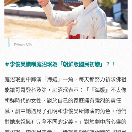
Photo Via
＃李俊昊讚嘆庭沼珉為「朝鮮版國民初戀」？！
庭沼珉劇中飾演「海媛」一角，
每天都努力祈求佛祖
能讓哥哥登科及第，庭沼珉表示：「『海媛』
不太像
朝鮮時代的女性，對於自己的家庭擁有強烈的責任
感，
劇中她遇見了孔明和李俊昊所飾演的角色，
他們
對她來說擁有完全不同的定義。」對於劇中所心儀的