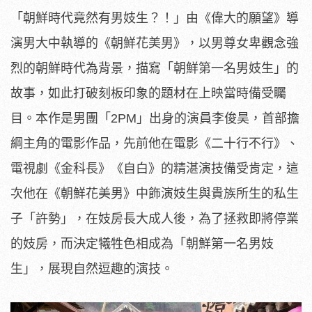
「朝鮮時代竟然有男妓生？！」由《偉大的願望》導
演男大中執導的《朝鮮花美男》，以男尊女卑觀念強
烈的朝鮮時代為背景，描寫「朝鮮第一名男妓生」的
故事，如此打破刻板印象的題材在上映當時備受矚
目。本作是男團「2PM」出身的演員李俊昊，首部擔
綱主角的電影作品，先前他在電影《二十行不行》、
電視劇《金科長》《自白》的精湛演技備受肯定，這
次他在《朝鮮花美男》中飾演妓生與貴族所生的私生
子「許勢」，在妓房長大成人後，為了拯救即將停業
的妓房，而決定犧牲色相成為「朝鮮第一名男妓
生」，展現自然逗趣的演技。