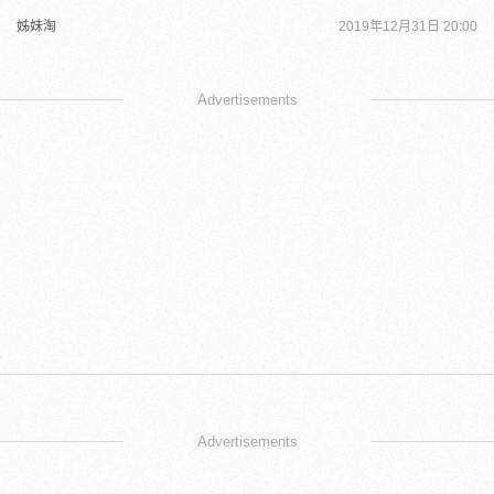
姊妹淘
2019年12月31日 20:00
Advertisements
Advertisements