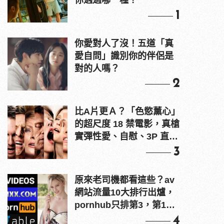
你遇過哪一種？
1
你愛對人了沒！五道「真
愛自問」識別你的伴侶是
對的人嗎？
2
比A片更Ａ？「色慾薰心」
的超尺度 18 禁電影，真槍
實彈性愛、自慰、3P 直接
上！
3
原來老司機都看這些？av
網站流量10大排行出爐，
pornhub只排第3，第1名
竟是他？
4