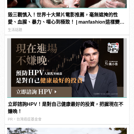
毀三觀慎入！世界十大禁片電影推薦，毫無遮掩的性
愛、血腥、暴力、噁心到極致！ | manfashion這樣變型
男
生活話題
立即諮詢HPV！是對自己健康最好的投資，把握現在不
嫌晚！
PR・台灣癌症基金會