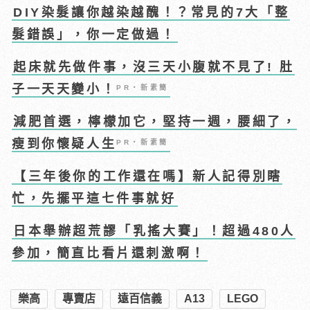
DIY染髮讓你越染越醜！？常見的7大「整
髮錯誤」，你一定做過！
起床就先做件事，沒三天小腹就不見了! 肚
子一天天變小！
PR・新素簡
減肥首選，檸檬加它，堅持一週，腰細了，
瘦到你懷疑人生
PR・新素簡
【三年後你的工作還在嗎】新人記得別瞎
忙，先擺平這七件事就好
日本舉辦超荒謬「乳搖大賽」！超過480人
參加，簡直比看片還刺激啊！
樂高
專賣店
遠百信義
A13
LEGO