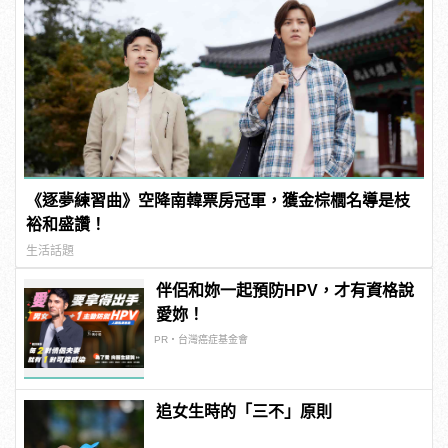
《逐夢練習曲》空降南韓票房冠軍，獲金棕櫚名導是枝
裕和盛讚！
生活話題
伴侶和妳一起預防HPV，才有資格說
愛妳！
PR・台灣癌症基金會
追女生時的「三不」原則