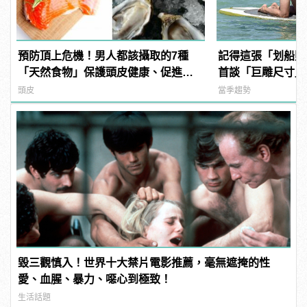
預防頂上危機！男人都該攝取的7種
記得這張「划船照
「天然食物」保護頭皮健康、促進生
首談「巨雕尺寸」
髮！
你們有那麼大的馬
頭皮
當季趨勢
毀三觀慎入！世界十大禁片電影推薦，毫無遮掩的性
愛、血腥、暴力、噁心到極致！
生活話題