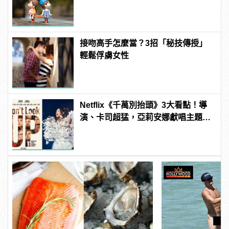
接吻高手怎麼當？3招「秘技傳授」
輕鬆俘虜女性
Netflix《千萬別抬頭》3大看點！導
演、卡司超猛，亞莉安娜獻唱主題
曲？ | manfashion這樣變型男