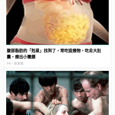
腹部脂肪的「剋星」找到了，常吃這幾物，吃走大肚
囊，瘦出小蠻腰
PR・新素簡