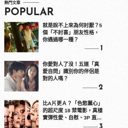
熱門文章
POPULAR
就是說不上來為何討厭？5
個「不討喜」朋友性格，
你遇過哪一種？
1
你愛對人了沒！五道「真
愛自問」識別你的伴侶是
對的人嗎？
2
比A片更Ａ？「色慾薰心」
的超尺度 18 禁電影，真槍
實彈性愛、自慰、3P 直接
上！
3