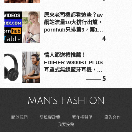
原來老司機都看這些？av
網站流量10大排行出爐，
pornhub只排第3，第1名
竟是他？
4
情人節送禮推薦！
EDIFIER W800BT PLUS
耳罩式無線藍牙耳機，在
耳邊傾訴甜言蜜語
5
關於我們
隱私權政策
著作權聲明
廣告合作
我要投稿