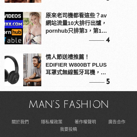
原來老司機都看這些？av
網站流量10大排行出爐，
pornhub只排第3，第1名
竟是他？
4
情人節送禮推薦！
EDIFIER W800BT PLUS
耳罩式無線藍牙耳機，在
耳邊傾訴甜言蜜語
5
關於我們
隱私權政策
著作權聲明
廣告合作
我要投稿