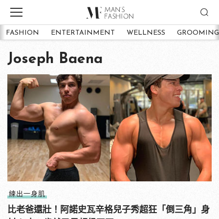
FASHION
ENTERTAINMENT
WELLNESS
GROOMING
Joseph Baena
練出一身肌
比老爸還壯！阿諾史瓦辛格兒子秀超狂「倒三角」身