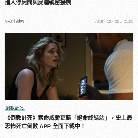
進入停屍間與屍體親密接觸
MF流行速報
2019年12月25日 21:00
倒數計死
《倒數計死》索命威脅更勝「絕命終結站」，史上最
恐怖死亡倒數 APP 全面下載中！