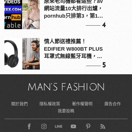
原來老司機都看這些？av
網站流量10大排行出爐，
pornhub只排第3，第1名
竟是他？
4
情人節送禮推薦！
EDIFIER W800BT PLUS
耳罩式無線藍牙耳機，在
耳邊傾訴甜言蜜語
5
關於我們
隱私權政策
著作權聲明
廣告合作
我要投稿