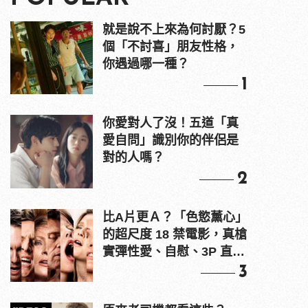
就是說不上來為何討厭？5
個「不討喜」朋友性格，
你遇過哪一種？
1
你愛對人了沒！五道「真
愛自問」識別你的伴侶是
對的人嗎？
2
比A片更Ａ？「色慾薰心」
的超尺度 18 禁電影，真槍
實彈性愛、自慰、3P 直接
上！
3