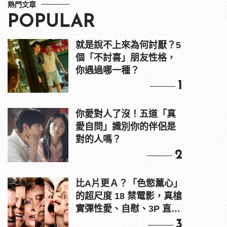
熱門文章
POPULAR
就是說不上來為何討厭？5
個「不討喜」朋友性格，
你遇過哪一種？
1
你愛對人了沒！五道「真
愛自問」識別你的伴侶是
對的人嗎？
2
比A片更Ａ？「色慾薰心」
的超尺度 18 禁電影，真槍
實彈性愛、自慰、3P 直接
上！
3