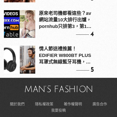
原來老司機都看這些？av
網站流量10大排行出爐，
pornhub只排第3，第1名
竟是他？
4
情人節送禮推薦！
EDIFIER W800BT PLUS
耳罩式無線藍牙耳機，在
耳邊傾訴甜言蜜語
5
關於我們
隱私權政策
著作權聲明
廣告合作
我要投稿