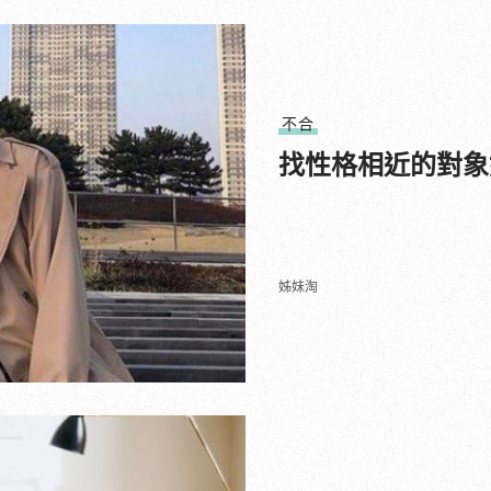
不合
找性格相近的對象
姊妹淘