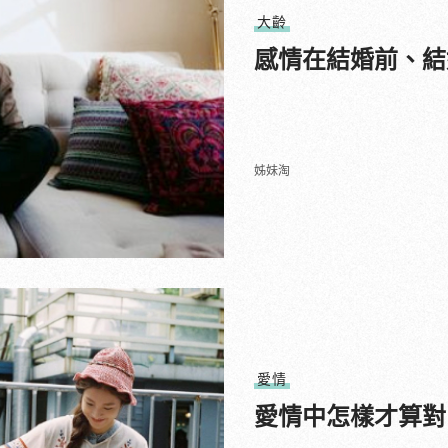
大齡
感情在結婚前、結
姊妹淘
愛情
愛情中怎樣才算對