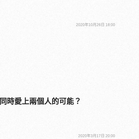
2020年10月26日 18:00
同時愛上兩個人的可能？
2020年3月17日 20:00