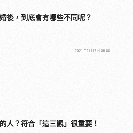
婚後，到底會有哪些不同呢？
2021年1月17日 09:00
的人？符合「這三觀」很重要！