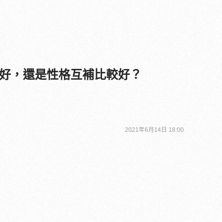
好，還是性格互補比較好？
2021年6月14日 18:00