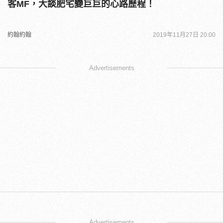
客MF，大談肥宅變巨巨的心路歷程！
約翰約翰
2019年11月27日 20:00
Advertisements
Advertisements