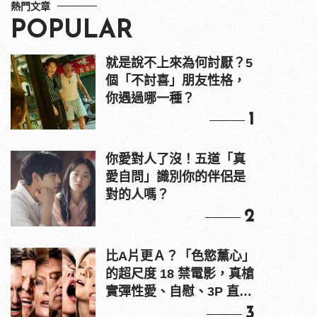
熱門文章
POPULAR
就是說不上來為何討厭？5
個「不討喜」朋友性格，
你遇過哪一種？
1
你愛對人了沒！五道「真
愛自問」識別你的伴侶是
對的人嗎？
2
比A片更Ａ？「色慾薰心」
的超尺度 18 禁電影，真槍
實彈性愛、自慰、3P 直接
上！
3