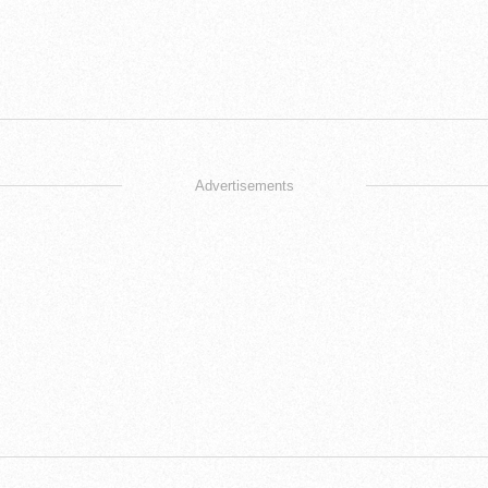
Advertisements