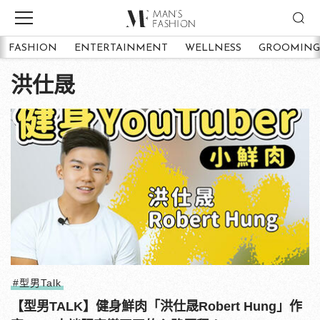
FASHION
ENTERTAINMENT
WELLNESS
GROOMING
洪仕晟
#型男Talk
【型男TALK】健身鮮肉「洪仕晟Robert Hung」作