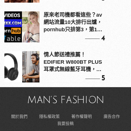
原來老司機都看這些？av
網站流量10大排行出爐，
pornhub只排第3，第1名
竟是他？
4
情人節送禮推薦！
EDIFIER W800BT PLUS
耳罩式無線藍牙耳機，在
耳邊傾訴甜言蜜語
5
關於我們
隱私權政策
著作權聲明
廣告合作
我要投稿