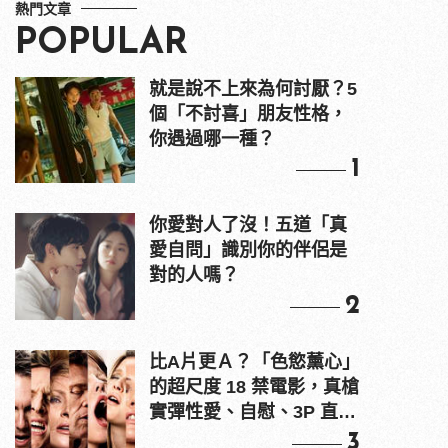
熱門文章
POPULAR
就是說不上來為何討厭？5
個「不討喜」朋友性格，
你遇過哪一種？
1
你愛對人了沒！五道「真
愛自問」識別你的伴侶是
對的人嗎？
2
比A片更Ａ？「色慾薰心」
的超尺度 18 禁電影，真槍
實彈性愛、自慰、3P 直接
上！
3