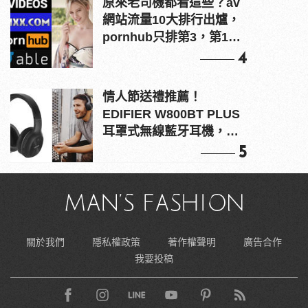
原來老司機都看這些？av
網站流量10大排行出爐，
pornhub只排第3，第1名
竟是他？
4
情人節送禮推薦！
EDIFIER W800BT PLUS
耳罩式無線藍牙耳機，在
耳邊傾訴甜言蜜語
5
關於我們
隱私權政策
著作權聲明
廣告合作
我要投稿