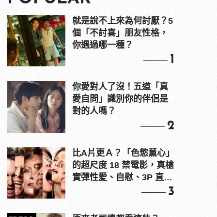
就是說不上來為何討厭？5
個「不討喜」朋友性格，
你遇過哪一種？
1
你愛對人了沒！五道「真
愛自問」識別你的伴侶是
對的人嗎？
2
比A片更Ａ？「色慾薰心」
的超尺度 18 禁電影，真槍
實彈性愛、自慰、3P 直接
上！
3