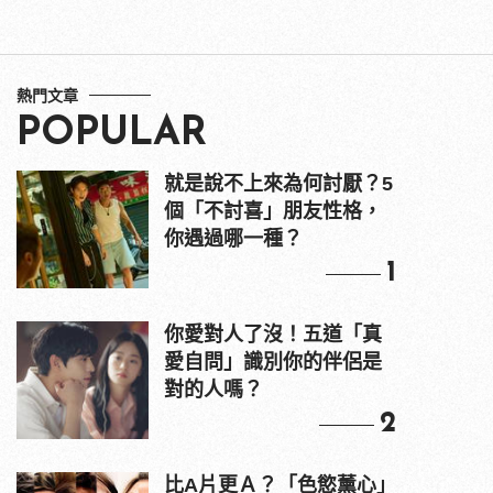
熱門文章
POPULAR
就是說不上來為何討厭？5
個「不討喜」朋友性格，
你遇過哪一種？
1
你愛對人了沒！五道「真
愛自問」識別你的伴侶是
對的人嗎？
2
比A片更Ａ？「色慾薰心」