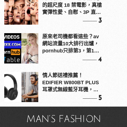
的超尺度 18 禁電影，真槍
實彈性愛、自慰、3P 直接
上！
3
原來老司機都看這些？av
網站流量10大排行出爐，
pornhub只排第3，第1名
竟是他？
4
情人節送禮推薦！
EDIFIER W800BT PLUS
耳罩式無線藍牙耳機，在
耳邊傾訴甜言蜜語
5