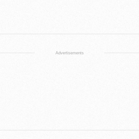
Advertisements