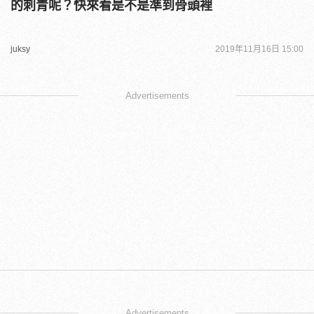
的刺青呢？快來看是不是準到骨頭裡
juksy
2019年11月16日 15:00
Advertisements
Advertisements