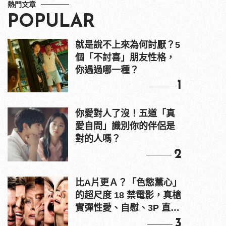
熱門文章
POPULAR
就是說不上來為何討厭？5
個「不討喜」朋友性格，
你遇過哪一種？
1
你愛對人了沒！五道「真
愛自問」識別你的伴侶是
對的人嗎？
2
比A片更Ａ？「色慾薰心」
的超尺度 18 禁電影，真槍
實彈性愛、自慰、3P 直接
上！
3