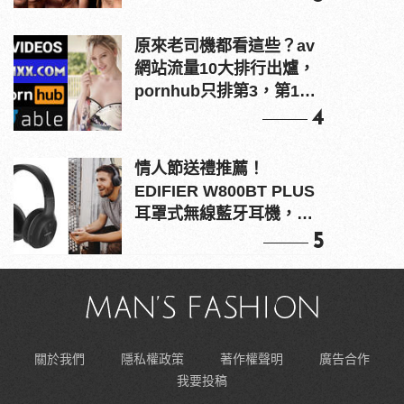
原來老司機都看這些？av
網站流量10大排行出爐，
pornhub只排第3，第1名
竟是他？
4
情人節送禮推薦！
EDIFIER W800BT PLUS
耳罩式無線藍牙耳機，在
耳邊傾訴甜言蜜語
5
關於我們
隱私權政策
著作權聲明
廣告合作
我要投稿