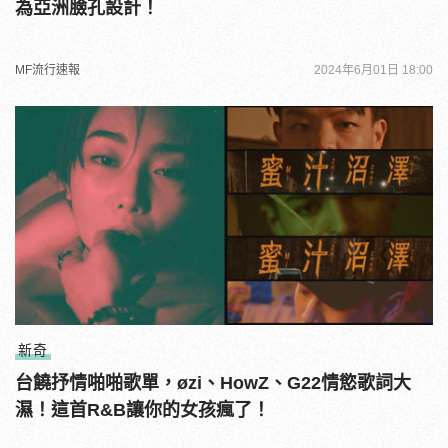
為亞洲臉孔設計！
MF流行速報
2024年6月01日 18:00
新奇
台饒抒情啪啪歌單，øzi、HowZ、G22情慾歌詞大
濕！這首R&B讓你的女孩瘋了！