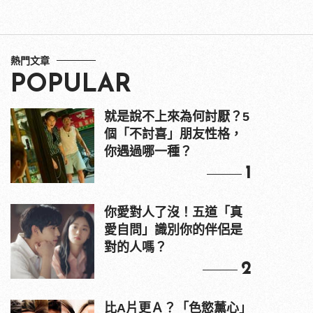
熱門文章
POPULAR
就是說不上來為何討厭？5
個「不討喜」朋友性格，
你遇過哪一種？
1
你愛對人了沒！五道「真
愛自問」識別你的伴侶是
對的人嗎？
2
比A片更Ａ？「色慾薰心」