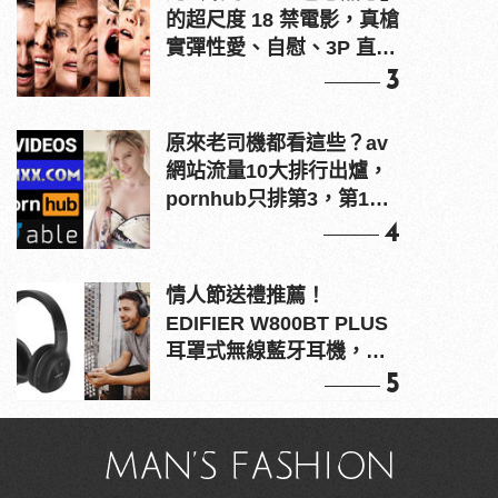
的超尺度 18 禁電影，真槍
實彈性愛、自慰、3P 直接
上！
3
原來老司機都看這些？av
網站流量10大排行出爐，
pornhub只排第3，第1名
竟是他？
4
情人節送禮推薦！
EDIFIER W800BT PLUS
耳罩式無線藍牙耳機，在
耳邊傾訴甜言蜜語
5