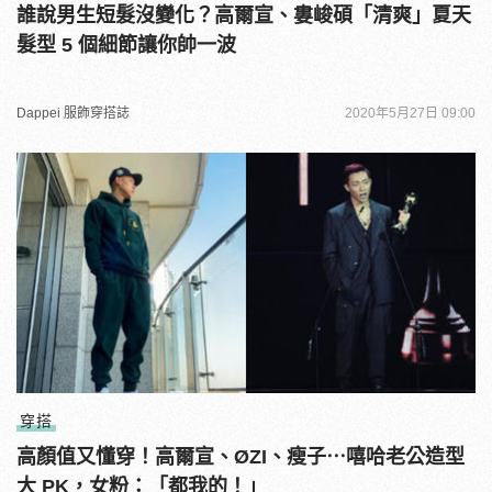
誰說男生短髮沒變化？高爾宣、婁峻碩「清爽」夏天
髮型 5 個細節讓你帥一波
Dappei 服飾穿搭誌
2020年5月27日 09:00
穿搭
高顏值又懂穿！高爾宣、ØZI、瘦子⋯嘻哈老公造型
大 PK，女粉：「都我的！」