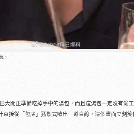
友。
嘴巴大開正準備吃掉手中的湯包，而且這湯包一定沒有偷
汁直接從「包底」猛烈式噴出一道直線，這個畫面立刻笑