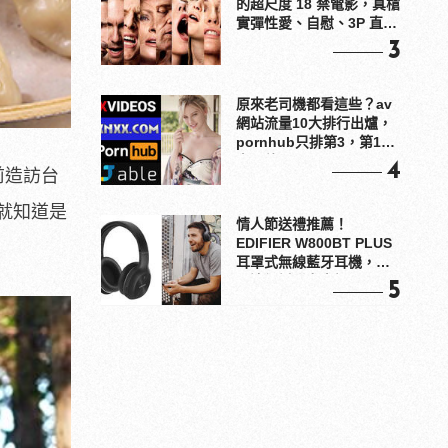
的超尺度 18 禁電影，真槍
實彈性愛、自慰、3P 直接
上！
3
原來老司機都看這些？av
網站流量10大排行出爐，
pornhub只排第3，第1名
竟是他？
4
前造訪台
就知道是
情人節送禮推薦！
EDIFIER W800BT PLUS
耳罩式無線藍牙耳機，在
耳邊傾訴甜言蜜語
5