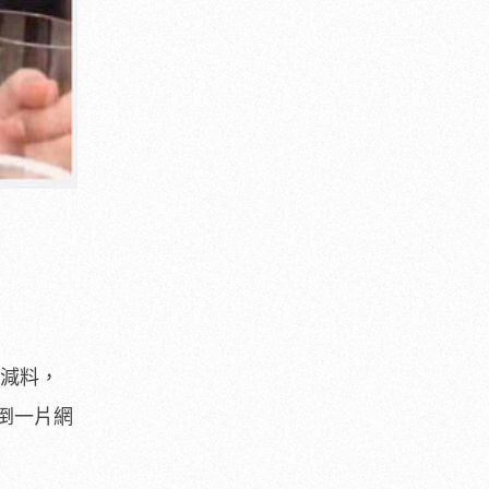
工減料，
倒一片網