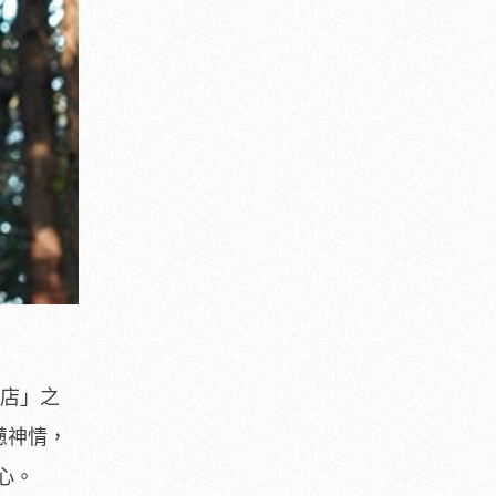
書店」之
憊神情，
心。