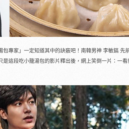
湯包專家」一定知道其中的訣竅吧！南韓男神 李敏鎬 先
只是這段吃小籠湯包的影片釋出後，網上笑倒一片：一看