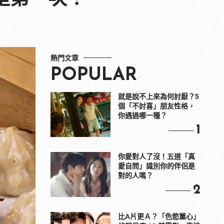
熱門文章
POPULAR
就是說不上來為何討厭？5
個「不討喜」朋友性格，
你遇過哪一種？
1
你愛對人了沒！五道「真
愛自問」識別你的伴侶是
對的人嗎？
2
比A片更Ａ？「色慾薰心」