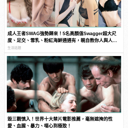
成人王者SWAG強勢歸來！5名高顏值Swagger超大尺
度、足交、雪乳、粉紅海鮮通通有，親自教你人與人的
連結！ | manfashion這樣變型男
生活話題
毀三觀慎入！世界十大禁片電影推薦，毫無遮掩的性
愛、血腥、暴力、噁心到極致！