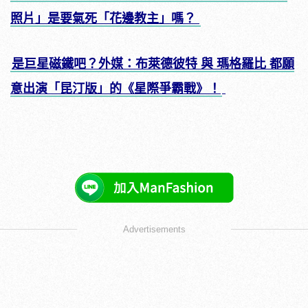
照片」是要氣死「花邊教主」嗎？
是巨星磁鐵吧？外媒：布萊德彼特 與 瑪格羅比 都願
意出演「昆汀版」的《星際爭霸戰》！
Advertisements