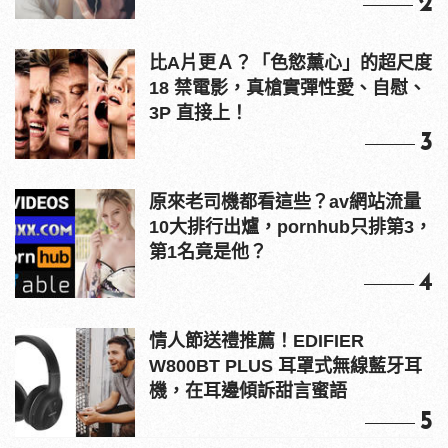
2
比A片更Ａ？「色慾薰心」的超尺度
18 禁電影，真槍實彈性愛、自慰、
3P 直接上！
3
原來老司機都看這些？av網站流量
10大排行出爐，pornhub只排第3，
第1名竟是他？
4
情人節送禮推薦！EDIFIER
W800BT PLUS 耳罩式無線藍牙耳
機，在耳邊傾訴甜言蜜語
5