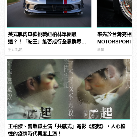
美式肌肉車欲挑戰紐柏林單圈最
率先於台灣亮相！B
速？！「蛇王」能否成行全靠群眾募
MOTORSPORT 
資！
色聯名腕錶
生活話題
新聞
王柏傑、曾敬驊主演「共感式」電影《疫起》，人心惶
惶的疫情時代再度上演！