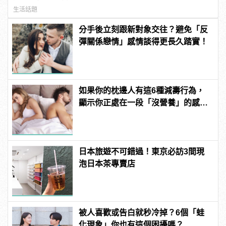
生活話題
分手後立刻跟新對象交往？避免「反
彈關係戀情」感情談得更長久踏實！
如果你的枕邊人有這6種減壽行為，
顯示你正處在一段「沒營養」的感情
中！快逃啊！
日本旅遊不可錯過！東京必訪3間現
泡日本茶專賣店
被人喜歡或告白就秒冷掉？6個「蛙
化現象」你也有這個困擾嗎？