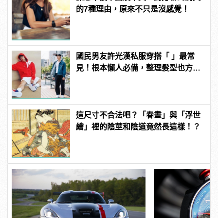
的7種理由，原來不只是沒感覺！
國民男友許光漢私服穿搭「 」最常
見！根本懶人必備，整理髮型也方便
啊！
這尺寸不合法吧？「春畫」與「浮世
繪」裡的陰莖和陰道竟然長這樣！？