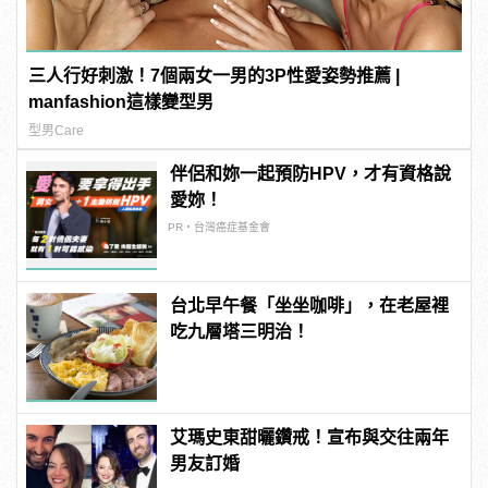
三人行好刺激！7個兩女一男的3P性愛姿勢推薦 |
manfashion這樣變型男
型男Care
伴侶和妳一起預防HPV，才有資格說
愛妳！
PR・台灣癌症基金會
台北早午餐「坐坐咖啡」，在老屋裡
吃九層塔三明治！
艾瑪史東甜曬鑽戒！宣布與交往兩年
男友訂婚