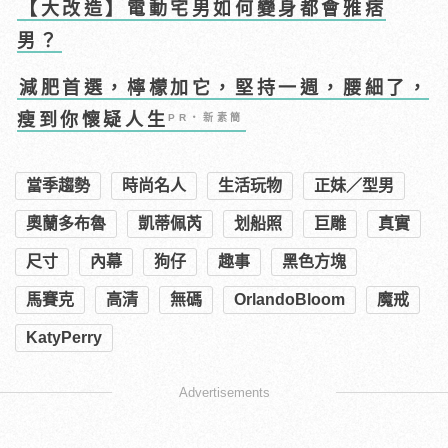
【大改造】電動宅男如何變身都會雅痞
男？
減肥首選，檸檬加它，堅持一週，腰細了，
瘦到你懷疑人生
PR・新素簡
當季趨勢
時尚名人
生活玩物
正妹／型男
奧蘭多布魯
凱蒂佩芮
划船照
巨雕
真實
尺寸
內幕
狗仔
趣事
黑色方塊
馬賽克
高清
無碼
OrlandoBloom
魔戒
KatyPerry
Advertisements