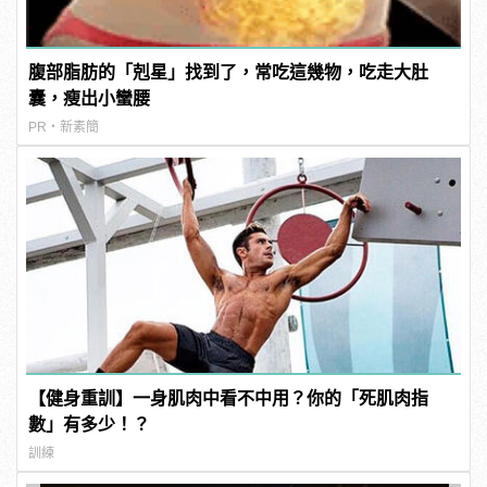
腹部脂肪的「剋星」找到了，常吃這幾物，吃走大肚
囊，瘦出小蠻腰
PR・新素簡
【健身重訓】一身肌肉中看不中用？你的「死肌肉指
數」有多少！？
訓練