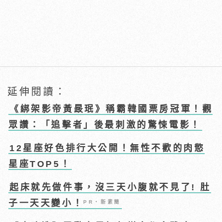
延伸閱讀：
《綁架影帝黃晸珉》稱霸韓國票房冠軍！觀
眾讚：「追擊者」後最刺激的驚悚電影！
12星座好色排行大公開！無性不歡的肉慾
星座TOP5！
起床就先做件事，沒三天小腹就不見了! 肚
子一天天變小！
PR・新素簡