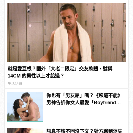
就是愛巨根？國外「大老二限定」交友軟體，號稱
14CM 的男性以上才給過？
生活話題
你也有「男友屌」嗎？《慾罷不能》
男神告訴你女人最愛「Boyfriend
Dick」是啥？
訊息不讀不回沒下文？對方聊到消失