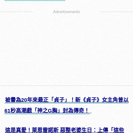
Advertisements
被譽為20年來最正「貞子」！新《貞子》女主角曾以
61秒高潮戲「神之G胸」封為傳奇！
這是真愛！萊恩雷諾斯 惡整老婆生日：上傳「這些