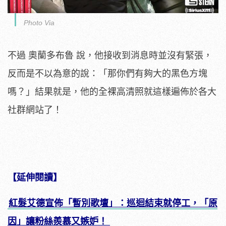
Photo Via
不過 奧蘭多布魯 說，他接收到消息時並沒有緊張，
反而是不以為意的說：「那你們有夠大的黑色方塊
嗎？」結果就是，他的全裸高清照就這樣遍佈於各大
社群網站了！
【延伸閱讀】
紅髮艾德宣佈「暫別歌壇」：巡迴結束就停工，「原
因」讓粉絲羨慕又嫉妒！