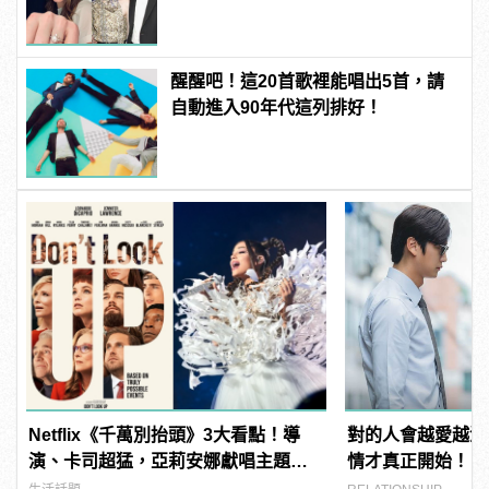
醒醒吧！這20首歌裡能唱出5首，請
自動進入90年代這列排好！
Netflix《千萬別抬頭》3大看點！導
對的人會越愛越深
演、卡司超猛，亞莉安娜獻唱主題
情才真正開始！
曲？ | manfashion這樣變型男