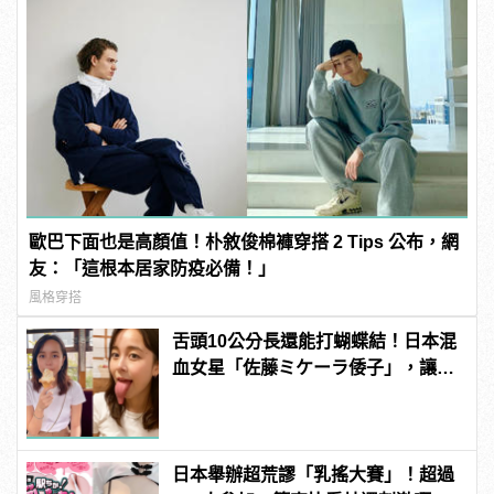
歐巴下面也是高顏值！朴敘俊棉褲穿搭 2 Tips 公布，網
友：「這根本居家防疫必備！」
風格穿搭
舌頭10公分長還能打蝴蝶結！日本混
血女星「佐藤ミケーラ倭子」，讓人
有大膽的想法！ | manfashion這樣變
型男
日本舉辦超荒謬「乳搖大賽」！超過