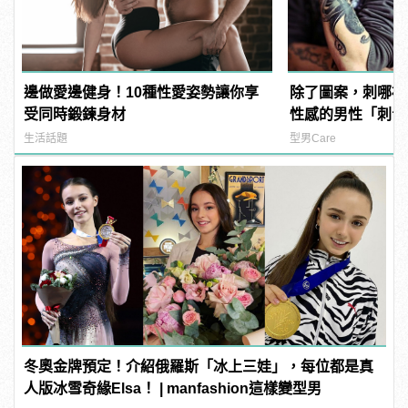
邊做愛邊健身！10種性愛姿勢讓你享
除了圖案，刺哪裡
受同時鍛鍊身材
性感的男性「刺青部
manfashion這
生活話題
型男Care
冬奧金牌預定！介紹俄羅斯「冰上三娃」，每位都是真
人版冰雪奇緣Elsa！ | manfashion這樣變型男