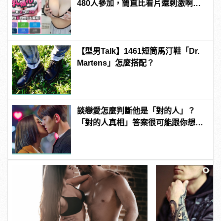
480人參加，簡直比看片還刺激啊！ |
manfashion這樣變型男
【型男Talk】1461短筒馬汀鞋「Dr.
Martens」怎麼搭配？
談戀愛怎麼判斷他是「對的人」？
「對的人真相」答案很可能跟你想得
不一樣！