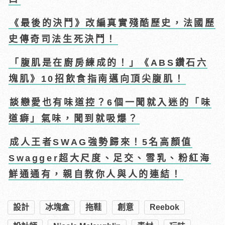
《最後的決鬥》改編真實殘酷歷史，法國歷
史傳奇司法生死決鬥！
「腹肌是在廚房練成的！」《ABS鑽石六
塊肌》10招飲食指南邁向頂尖腹肌！
談戀愛也有味道控？6個一聞就入迷的「味
道癖」氣味，聞到就吸爆？
成人王者SWAG強勢歸來！5名高顏值
Swagger超大尺度、足交、雪乳、粉紅海
鮮通通有，親自教你人與人的連結！
設計
冰塊盒
拖鞋
創意
Reebok