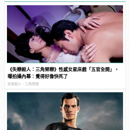
《失戀殺人：三角禁戀》性感女星床戲「五官全開」，
曝拍攝內幕：覺得好像快死了
失戀殺人：三角禁戀