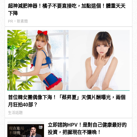
超神減肥神器！橘子不要直接吃，加點這個！體重天天
下降
PR・新素簡
首位韓女團偶像下海！「蔡昇夏」天價片酬曝光，兩個
月狂拍40部？
生活話題
立即諮詢HPV！是對自己健康最好的
投資，把握現在不嫌晚！