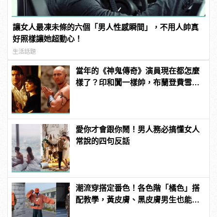
讓女人最凍未條的六個「男人性感瞬間」，不用人帥真
好照樣讓她超動心！
生活話題
當年的《神鬼傳奇》演員現在都怎麼
樣了？印和闐一樣帥，布蘭登費雪大
發福！
愛你才會跟你鬧！男人務必搞懂女人
常說的四句反話
潮流穿搭定番色！各色階「橘色」搭
配教學，黃皮膚、黑皮膚男生也能駕
馭！