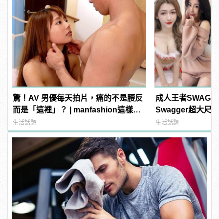
驚！AV 男優每天拍片，痛的不是腰反
成人王者SWAG
而是「這裡」？ | manfashion這樣變
Swagger超大
型男
紅海鮮通通有，親
生活話題
生活話題
結！ | manfash