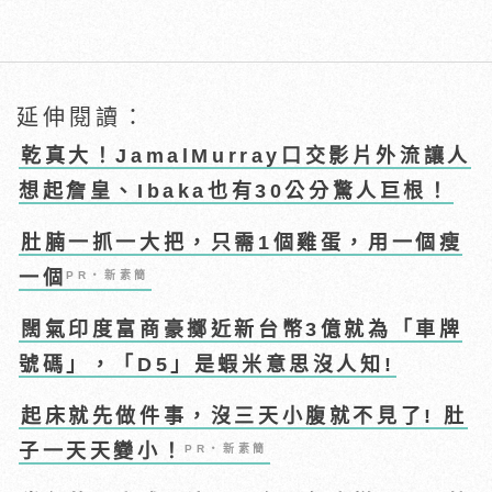
延伸閱讀：
乾真大！JamalMurray口交影片外流讓人
想起詹皇、Ibaka也有30公分驚人巨根！
肚腩一抓一大把，只需1個雞蛋，用一個瘦
一個
PR・新素簡
闊氣印度富商豪擲近新台幣3億就為「車牌
號碼」，「D5」是蝦米意思沒人知!
起床就先做件事，沒三天小腹就不見了! 肚
子一天天變小！
PR・新素簡