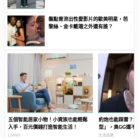
盤點曾流出性愛影片的歐美明星，芭
黎絲、金卡戴珊之外還有誰？
五個智能居家小物！小資族也能輕鬆
約炮也能踩雷？女
入手，百元價錢打造智能生活！
型」，臭GG還不
LIVING
生活話題