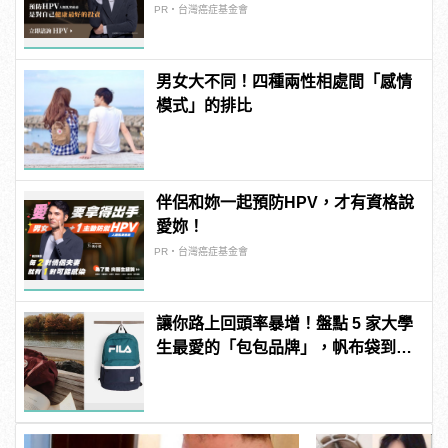
PR・台灣癌症基金會
男女大不同！四種兩性相處間「感情
模式」的排比
伴侶和妳一起預防HPV，才有資格說
愛妳！
PR・台灣癌症基金會
讓你路上回頭率暴增！盤點 5 家大學
生最愛的「包包品牌」，帆布袋到腰
包一次買個夠！