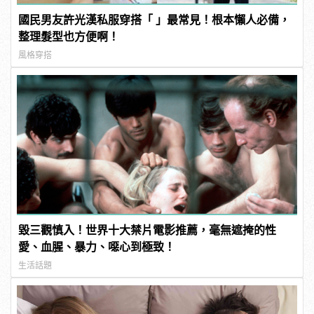
國民男友許光漢私服穿搭「 」最常見！根本懶人必備，
整理髮型也方便啊！
風格穿搭
毀三觀慎入！世界十大禁片電影推薦，毫無遮掩的性
愛、血腥、暴力、噁心到極致！
生活話題