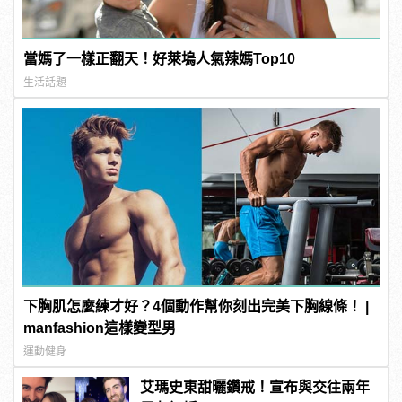
當媽了一樣正翻天！好萊塢人氣辣媽Top10
生活話題
下胸肌怎麼練才好？4個動作幫你刻出完美下胸線條！ |
manfashion這樣變型男
運動健身
艾瑪史東甜曬鑽戒！宣布與交往兩年