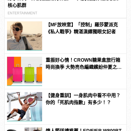
核心肌群
ENTERTAINMENT
【MF放映室】「控制」羅莎蒙派克
《私人戰爭》精湛演繹獨眼女記者
重振好心情！CROWN糖果盒旅行箱
時尚換季 大勢亮色編織繽紛仲夏之
夢！
【健身重訓】一身肌肉中看不中用？
你的「死肌肉指數」有多少！？
情人節送禮推薦！EDIFIER W800BT