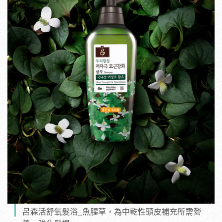
呂森活舒氧髮浴_魚腥草，為中乾性頭皮補充所需營