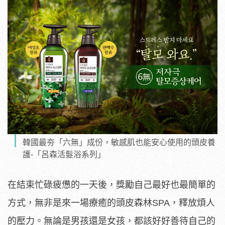
韓國最夯「六無」成份，敏感肌也能安心使用的頭皮養
護-「呂森活髮浴系列」
在結束忙碌疲憊的一天後，獎勵自己最好也最簡單的
方式，無非是來一場療癒的頭皮森林SPA，釋放煩人
的壓力。無論是男孩還是女孩，都該好好善待自己的