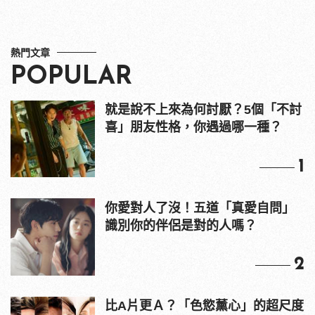
熱門文章
POPULAR
就是說不上來為何討厭？5個「不討
喜」朋友性格，你遇過哪一種？
1
你愛對人了沒！五道「真愛自問」
識別你的伴侶是對的人嗎？
2
比A片更Ａ？「色慾薰心」的超尺度