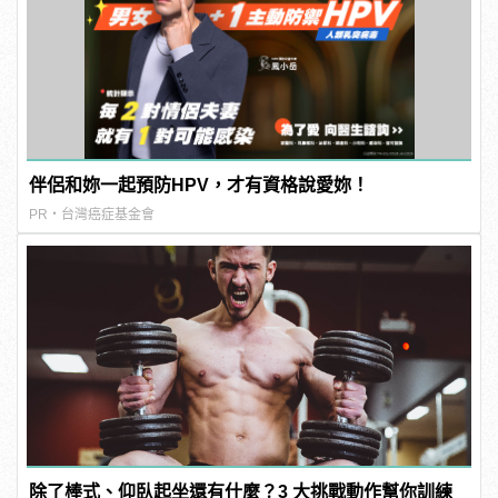
伴侶和妳一起預防HPV，才有資格說愛妳！
PR・台灣癌症基金會
除了棒式、仰臥起坐還有什麼？3 大挑戰動作幫你訓練