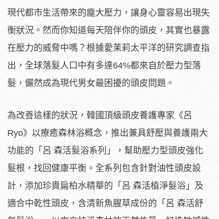
現代都市生活帶來的龐大壓力，讓身心靈容易出現失
衡狀況。然而你知道每天陪伴你的頭皮，其實也暴露
在壓力的威脅中嗎？根據愛茉莉太平洋的研究調查指
出，全球落髮人口中有多達64%都來自於壓力型落
髮，儼然成為現代男女最困擾的頭皮問題。
為改善這樣的狀況，韓國頂級頭皮養護專家《呂
Ryo》以療癒森林浴概念，推出兼具舒壓與養護兩大
功能的「呂 森活髮浴系列」，幫助壓力型頭皮強化
髮根，找回健康平衡。全系列包含針對油性頭皮設
計，添加珍貴扁柏水精華的「呂 森活植淨髮浴」及
適合中乾性頭皮，含清新魚腥草成份的「呂 森活舒