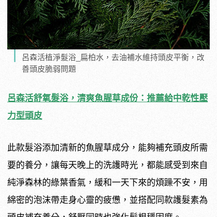
呂森活植淨髮浴_扁柏水，去油補水維持頭皮平衡，改
善頭皮脆弱問題
呂森活舒氧髮浴，清爽魚腥草成份：推薦給中乾性壓
力型頭皮
此款髮浴添加清新的魚腥草成分，能夠補充頭皮所需
要的養分，讓每天晚上的洗護時光，都能感受到來自
純淨森林的綠葉香氣，緩和一天下來的煩躁不安，用
綿密的泡沫帶走身心靈的疲憊，並搭配同款護髮素為