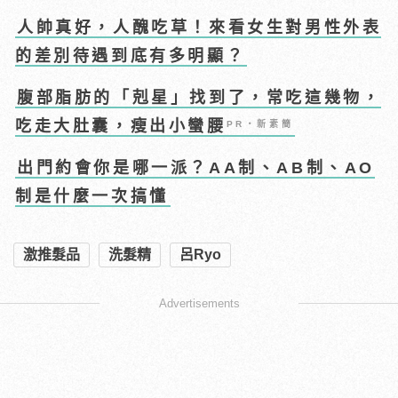
人帥真好，人醜吃草！來看女生對男性外表
的差別待遇到底有多明顯？
腹部脂肪的「剋星」找到了，常吃這幾物，
吃走大肚囊，瘦出小蠻腰
PR・新素簡
出門約會你是哪一派？AA制、AB制、AO
制是什麼一次搞懂
激推髮品
洗髮精
呂Ryo
Advertisements