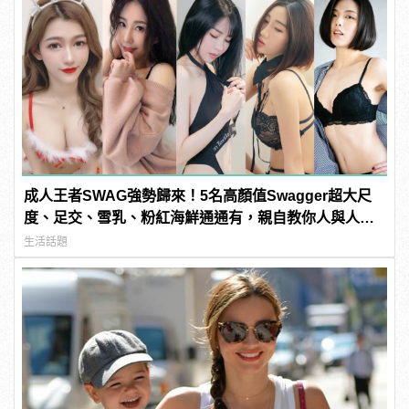
成人王者SWAG強勢歸來！5名高顏值Swagger超大尺
度、足交、雪乳、粉紅海鮮通通有，親自教你人與人的
連結！ | manfashion這樣變型男
生活話題