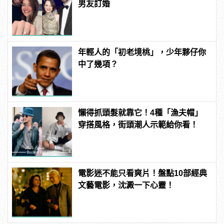
男友訂婚
年輕人的「初老境桃」，少年夥仔你
中了幾項？
懶得抓頭髮就靠它！4種「漁夫帽」
穿搭風格，街頭潮人示範給你看！
電影迷不能只看爽片！盤點10部經典
文藝電影，沈澱一下心靈！