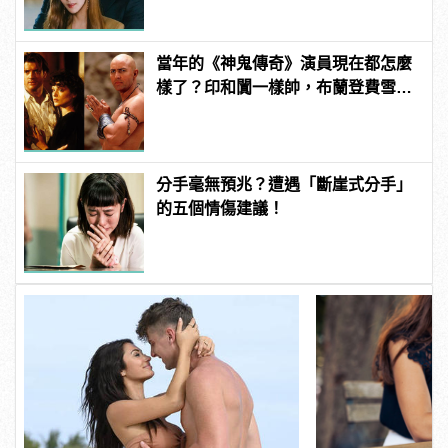
當年的《神鬼傳奇》演員現在都怎麼
樣了？印和闐一樣帥，布蘭登費雪大
發福！
分手毫無預兆？遭遇「斷崖式分手」
的五個情傷建議！