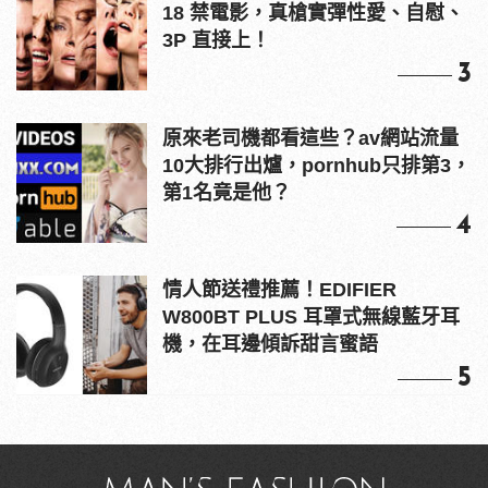
18 禁電影，真槍實彈性愛、自慰、
3P 直接上！
3
原來老司機都看這些？av網站流量
10大排行出爐，pornhub只排第3，
第1名竟是他？
4
情人節送禮推薦！EDIFIER
W800BT PLUS 耳罩式無線藍牙耳
機，在耳邊傾訴甜言蜜語
5