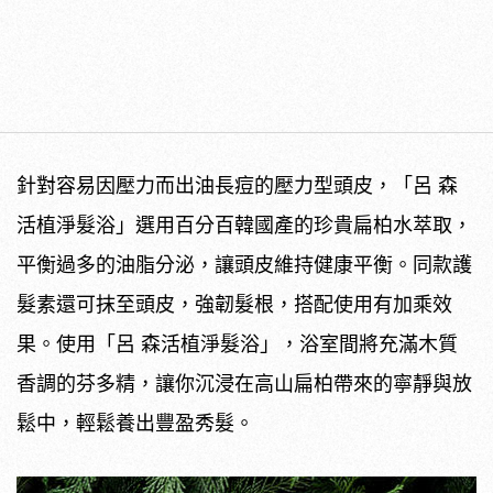
針對容易因壓力而出油長痘的壓力型頭皮，「呂 森
活植淨髮浴」選用百分百韓國產的珍貴扁柏水萃取，
平衡過多的油脂分泌，讓頭皮維持健康平衡。同款護
髮素還可抹至頭皮，強韌髮根，搭配使用有加乘效
果。使用「呂 森活植淨髮浴」，浴室間將充滿木質
香調的芬多精，讓你沉浸在高山扁柏帶來的寧靜與放
鬆中，輕鬆養出豐盈秀髮。