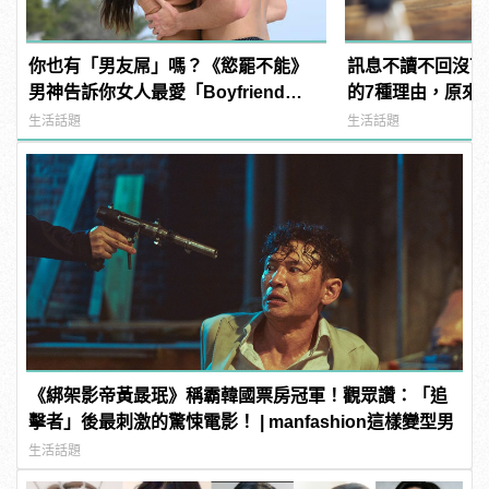
你也有「男友屌」嗎？《慾罷不能》
訊息不讀不回沒下
男神告訴你女人最愛「Boyfriend
的7種理由，原來
Dick」是啥？
生活話題
生活話題
《綁架影帝黃晸珉》稱霸韓國票房冠軍！觀眾讚：「追
擊者」後最刺激的驚悚電影！ | manfashion這樣變型男
生活話題