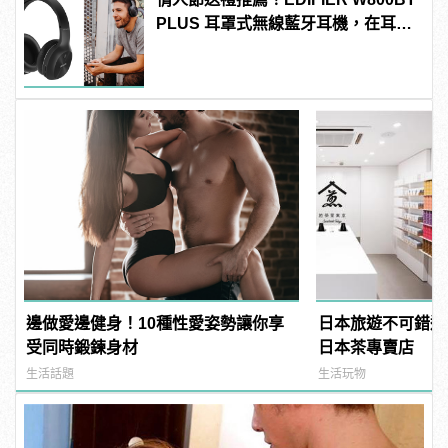
PLUS 耳罩式無線藍牙耳機，在耳邊
傾訴甜言蜜語
邊做愛邊健身！10種性愛姿勢讓你享
日本旅遊不可錯過
受同時鍛鍊身材
日本茶專賣店
生活話題
生活玩物