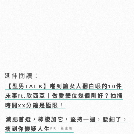
延伸閱讀：
【型男TALK】啪到讓女人翻白眼的10件
床事ft.欣西亞｜做愛體位幾個剛好？抽插
時間xx分鐘是極限！
減肥首選，檸檬加它，堅持一週，腰細了，
瘦到你懷疑人生
PR・新素簡