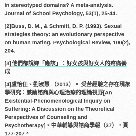
in stereotyped domains? A meta-analysis.
Journal of School Psychology, 53(1), 25-44.
[2]Buss, D. M., & Schmitt, D. P. (1993). Sexual
strategies theory: an evolutionary perspective
on human mating. Psychological Review, 100(2),
204.
[3]
他們都說妳「應該」：好女孩與好女人的疼痛養
成
[4]盧怡任、劉淑慧 （2013）。 受苦經驗之存在現象
學研究：兼論諮商與心理治療的理論視野[An
Existential-Phenomenological Inquiry on
Suffering: A Discussion on the Theoretical
Perspectives of Counseling and
Psychotherapy]。中華輔導與諮商學報（37），頁
177-207。