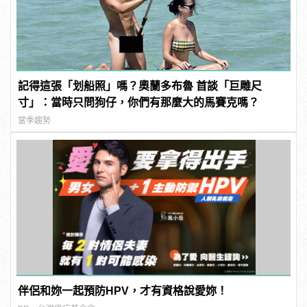
記得這張「划船照」嗎？奧蘭多布魯 首談「巨雕尺
寸」：當時只問狗仔，你們有那麼大的馬賽克嗎？
當季趨勢
伴侶和妳一起預防HPV，才有資格說愛妳！