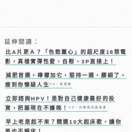
延伸閱讀：
比A片更Ａ？「色慾薰心」的超尺度18禁電
影，真槍實彈性愛、自慰、3P直接上！
減肥首選，檸檬加它，堅持一週，腰細了，
瘦到你懷疑人生
PR・新素簡
立即諮詢HPV！是對自己健康最好的投
資，把握現在不嫌晚！
PR・台灣癌症基金會
早上老是起不來？精選10大起床歌，讓你
再也不賴床！