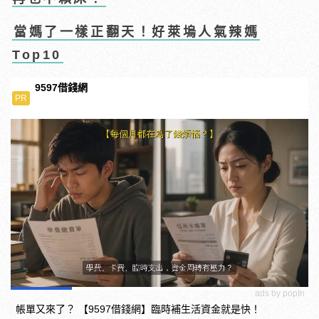
當媽了一樣正翻天！好萊塢人氣辣媽
Top10
9597借錢網
PR
ads by popIn
帳單又來了？ 【9597借錢網】臨時補生活資金就是快！