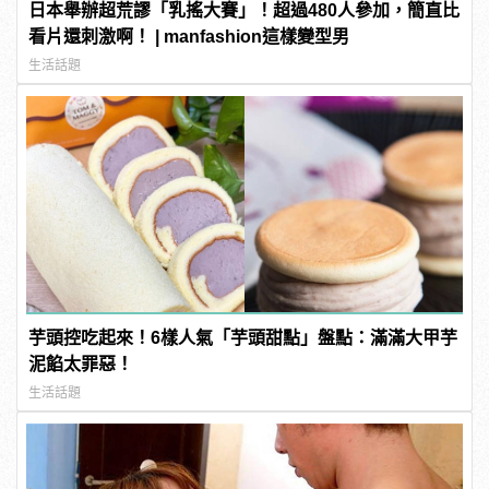
日本舉辦超荒謬「乳搖大賽」！超過480人參加，簡直比
看片還刺激啊！ | manfashion這樣變型男
生活話題
芋頭控吃起來！6樣人氣「芋頭甜點」盤點：滿滿大甲芋
泥餡太罪惡！
生活話題