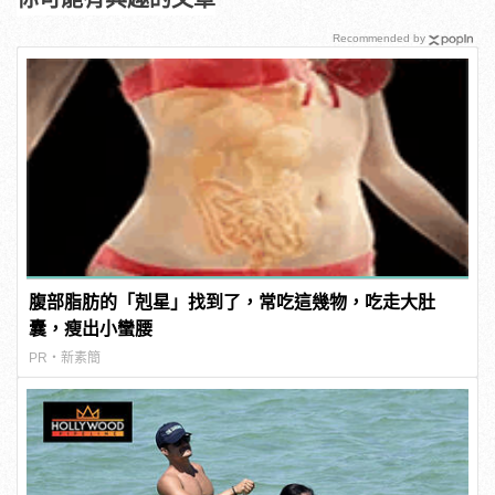
Recommended by
腹部脂肪的「剋星」找到了，常吃這幾物，吃走大肚
囊，瘦出小蠻腰
PR・新素簡