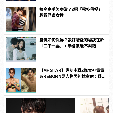
接吻高手怎麼當？3招「秘技傳授」
輕鬆俘虜女性
愛情如何保鮮？談好戀愛的秘訣在於
「三不一要」，學會就能不糾結！
【MF STAR】專訪中職Z咖女神貴貴
＆REBORN晏人物男神林家佑：透過
寫真，你想傳達什麼故事？