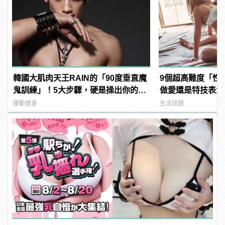
韓國大肌肉天王RAIN的「90度垂直魔
9個超高難度「性
鬼訓練」！5大步驟，硬是操出你的猛
做愛還是特技表演？ |
男身材！
樣變型男
運動健身
生活話題