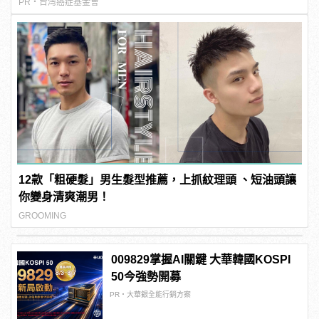
PR・台灣癌症基金會
12款「粗硬髮」男生髮型推薦，上抓紋理頭 、短油頭讓
你變身清爽潮男！
GROOMING
009829掌握AI關鍵 大華韓國KOSPI
50今強勢開募
PR・大華銀全能行銷方案